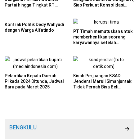
Partai hingga Tingkat RT
Siap Perkuat Konsolidasi
Hadapi Pemilu 2029
Politik
Kontrak Politik Dedy Wahyudi
dengan Warga Alfatindo
PT Timah memutuskan untuk
memberhentikan seorang
karyawannya setelah
unggahan video TikTok yang
menghina tenaga honorer
terkait penggunaan BPJS
menuai kontroversi.
Pelantikan Kepala Daerah
Kisah Perjuangan KSAD
Pilkada 2024 Ditunda, Jadwal
Jenderal Maruli Simanjuntak:
Baru pada Maret 2025
Tidak Pernah Bisa Beli
Sepeda Motor Hingga
Menjelang Pernikahan
BENGKULU