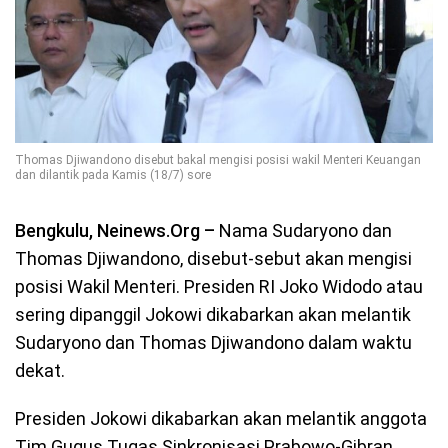
Thomas Djiwandono disebut bakal mengisi posisi wakil Menteri Keuangan
dan dilantik pada Kamis (18/7) sore
Bengkulu, Neinews.Org –
Nama Sudaryono dan
Thomas Djiwandono, disebut-sebut akan mengisi
posisi Wakil Menteri. Presiden RI Joko Widodo atau
sering dipanggil Jokowi dikabarkan akan melantik
Sudaryono dan Thomas Djiwandono dalam waktu
dekat.
Presiden Jokowi dikabarkan akan melantik anggota
Tim Gugus Tugas Sinkronisasi Prabowo-Gibran