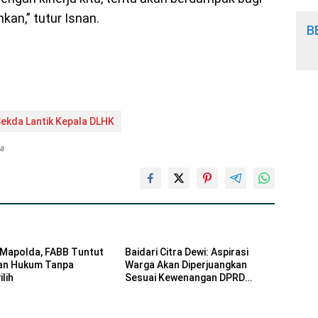
kan,” tutur Isnan.
B
ekda Lantik Kepala DLHK
ta
Mapolda, FABB Tuntut
Baidari Citra Dewi: Aspirasi
an Hukum Tanpa
Warga Akan Diperjuangkan
lih
Sesuai Kewenangan DPRD
Provinsi Bengkulu