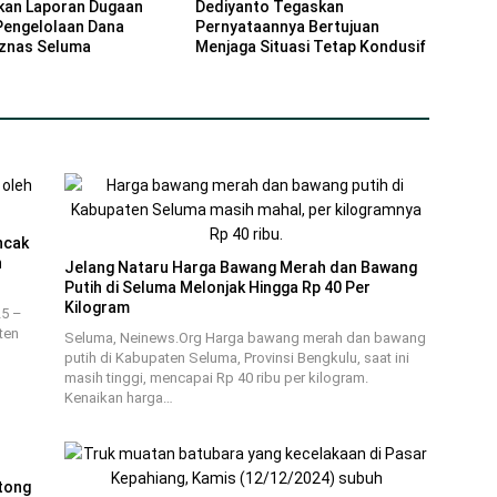
kan Laporan Dugaan
Dediyanto Tegaskan
Pengelolaan Dana
Pernyataannya Bertujuan
znas Seluma
Menjaga Situasi Tetap Kondusif
ncak
n
Jelang Nataru Harga Bawang Merah dan Bawang
Putih di Seluma Melonjak Hingga Rp 40 Per
Kilogram
25 –
ten
Seluma, Neinews.Org Harga bawang merah dan bawang
putih di Kabupaten Seluma, Provinsi Bengkulu, saat ini
masih tinggi, mencapai Rp 40 ribu per kilogram.
Kenaikan harga…
tong