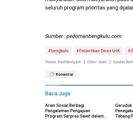
seluruh program prioritas yang dijalan
Sumber : pedomanbengkulu.com
#bengkulu
#Pelantikan Dinas LHK
#S
Penulis: Destiherdiyanti
Editor: Andri
Sumber Beri
Komentar
Baca Juga
Arian Sosial Berbagi
Geruduk 
Pengalaman Pengajuan
Penegak
Program Sarpras Sawit dalam
Tebang Pi
Pelatihan BPDP