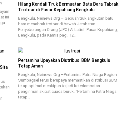
m
Hilang Kendali Truk Bermuatan Batu Bara Tabrak
Trotoar di Pasar Kepahiang Bengkulu
 ayam
t ini
Bengkulu, Neinews.Org – Sebuah truk angkutan batu
rga
bara menabrak trotoar di bawah Jembatan
Penyeberangan Orang (JPO) Al Latief, Pasar Kepahiang,
Bengkulu, pada Kamis pagi, 12…
Pertamina Upayakan Distribusi BBM Bengkulu
Tetap Aman
Sita
Bengkulu, Neinews.Org –Pertamina Patra Niaga Region
Sumbagsel terus berupaya memastikan distribusi BBM
sus
tetap optimal meskipun terjadi keterlambatan
akukan
pengiriman akibat cuaca buruk. “Pertamina Patra Niaga
tetap…
an