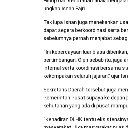
Hidup dan Kehutanan tidak mengalami
ungkap Isnan Fajri
Tak lupa Isnan juga menekankan usai 
dapat segera berkoordinasi serta be
sebelumnya pernah menjabat sebagai 
“Ini kepercayaan luar biasa diberika
pertimbangan. Oleh sebab itu, jaga a
internal serta koordinasi bersama st
kekompakan seluruh jajaran,” ujar Is
Sekretaris Daerah tersebut juga mem
Pemerintah Pusat supaya ke depan 
kehutanan yang ada di pusat mampu d
“Kehadiran DLHK tentu eksistensiny
masyarakat. Jika masyarakat puas de