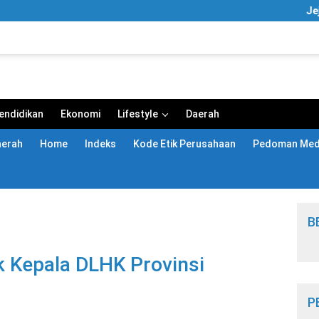
Jejak Ua
endidikan
Ekonomi
Lifestyle
Daerah
aerah
Home
Indeks
Kode Etik Perusahaan
Pedoman Medi
B
ik Kepala DLHK Provinsi
P