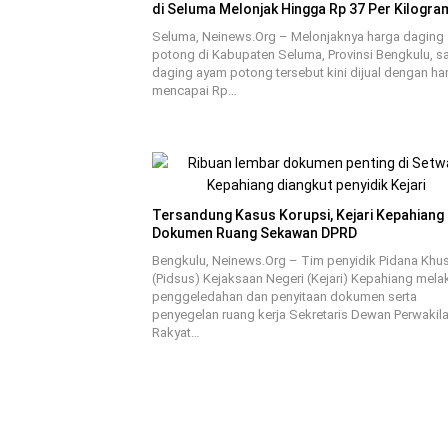
di Seluma Melonjak Hingga Rp 37 Per Kilogra
Seluma, Neinews.Org – Melonjaknya harga daging
potong di Kabupaten Seluma, Provinsi Bengkulu, saa
daging ayam potong tersebut kini dijual dengan ha
mencapai Rp…
Tersandung Kasus Korupsi, Kejari Kepahiang 
Dokumen Ruang Sekawan DPRD
Bengkulu, Neinews.Org – Tim penyidik Pidana Khu
(Pidsus) Kejaksaan Negeri (Kejari) Kepahiang mel
penggeledahan dan penyitaan dokumen serta
penyegelan ruang kerja Sekretaris Dewan Perwakil
Rakyat…