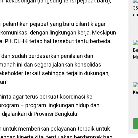
 kekosongan (langsung terisi pejabat baru),”
pelantikan pejabat yang baru dilantik agar
rkomunikasi dengan lingkungan kerja. Meskipun
Plt. DLHK tetap hal tersebut tentu berbeda.
n, dan sudah berdasarkan penilaian dan
manah ini dan segera jalankan konsolidasi
akeholder terkait sehingga terjalin dukungan,
nan
inta agar terus perkuat koordinasi ke
program – program lingkungan hidup dan
ijalankan di Provinsi Bengkulu.
a untuk memberikan pelayanan terbaik untuk
ngan kinerja kita, tentu akan berdampak bagi