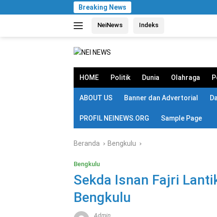
Langsung
Breaking News
ke
NeiNews
Indeks
konten
HOME
Politik
Dunia
Olahraga
P
ABOUT US
Banner dan Advertorial
D
PROFIL NEINEWS.ORG
Sample Page
Beranda
Bengkulu
Bengkulu
Sekda Isnan Fajri Lant
Bengkulu
Admin