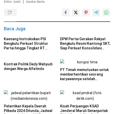
Editor: Andri
Sumber Berita
Baca Juga
Kaesang Instruksikan PSI
DPW Partai Gerakan Rakyat
Bengkulu Perkuat Struktur
Bengkulu Resmi Kantongi SKT,
Partai hingga Tingkat RT
Siap Perkuat Konsolidasi
Hadapi Pemilu 2029
Politik
Kontrak Politik Dedy Wahyudi
dengan Warga Alfatindo
PT Timah memutuskan untuk
memberhentikan seorang
karyawannya setelah
unggahan video TikTok yang
menghina tenaga honorer
terkait penggunaan BPJS
menuai kontroversi.
Pelantikan Kepala Daerah
Kisah Perjuangan KSAD
Pilkada 2024 Ditunda, Jadwal
Jenderal Maruli Simanjuntak: