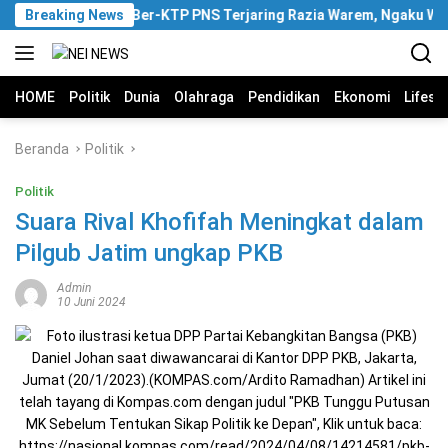
Langsung
Breaking News
Pria Ber-KTP PNS Terjaring Razia Warem, Ngaku Wakili
ke
konten
HOME
Politik
Dunia
Olahraga
Pendidikan
Ekonomi
Lifest
Beranda
Politik
Politik
Suara Rival Khofifah Meningkat dalam
Pilgub Jatim ungkap PKB
Admin
10 Juni 2024