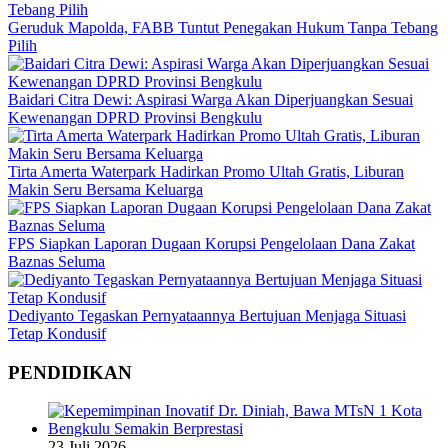
Geruduk Mapolda, FABB Tuntut Penegakan Hukum Tanpa Tebang
Pilih
Baidari Citra Dewi: Aspirasi Warga Akan Diperjuangkan Sesuai
Kewenangan DPRD Provinsi Bengkulu
Tirta Amerta Waterpark Hadirkan Promo Ultah Gratis, Liburan
Makin Seru Bersama Keluarga
FPS Siapkan Laporan Dugaan Korupsi Pengelolaan Dana Zakat
Baznas Seluma
Dediyanto Tegaskan Pernyataannya Bertujuan Menjaga Situasi
Tetap Kondusif
PENDIDIKAN
23 Juli 2026