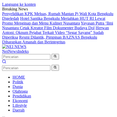
Langsung ke konten
Breaking News
Penyelidikan KPK Meluas, Rumah Mantan Pj Wali Kota Bengkulu
Digeledah
Hotel Santika Bengkulu Meriahkan HUT RI Lewat
Promo Menginap dan Menu Kuliner Nusantara
Yayasan Putra ‘Ilmi
Nusantara Cetak Kreator Film Dokumenter Budaya Dol
Herwan
Antoni: Oknum Pejabat Terkait Video “Segar Sayang” Sudah
Diperiksa
Resmi Dilantik, Pimpinan BAZNAS Bengkulu
Diharapkan Amanah dan Berintegritas
NeiNews
Indeks
HOME
Politik
Dunia
Olahraga
Pendidikan
Ekonomi
Lifestyle
Daerah