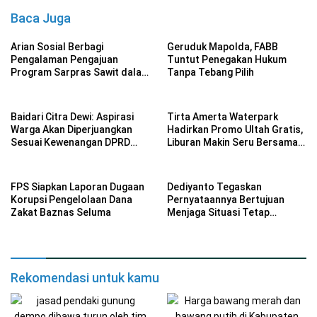
Baca Juga
Arian Sosial Berbagi
Geruduk Mapolda, FABB
Pengalaman Pengajuan
Tuntut Penegakan Hukum
Program Sarpras Sawit dalam
Tanpa Tebang Pilih
Pelatihan BPDP
Baidari Citra Dewi: Aspirasi
Tirta Amerta Waterpark
Warga Akan Diperjuangkan
Hadirkan Promo Ultah Gratis,
Sesuai Kewenangan DPRD
Liburan Makin Seru Bersama
Provinsi Bengkulu
Keluarga
FPS Siapkan Laporan Dugaan
Dediyanto Tegaskan
Korupsi Pengelolaan Dana
Pernyataannya Bertujuan
Zakat Baznas Seluma
Menjaga Situasi Tetap
Kondusif
Rekomendasi untuk kamu