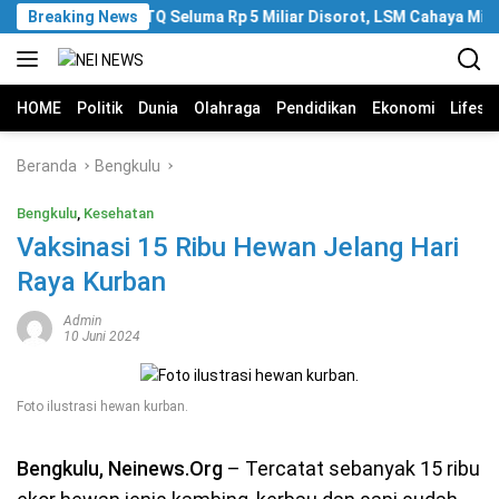
Langsung
Breaking News
Anggaran MTQ Seluma Rp 5 Miliar Disorot, LSM Cahaya Minta
ke
konten
HOME
Politik
Dunia
Olahraga
Pendidikan
Ekonomi
Lifest
Beranda
Bengkulu
Bengkulu
,
Kesehatan
Vaksinasi 15 Ribu Hewan Jelang Hari
Raya Kurban
Admin
10 Juni 2024
Foto ilustrasi hewan kurban.
Bengkulu, Neinews.Org
– Tercatat sebanyak 15 ribu