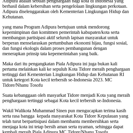
Adipura adalah sebuah penghargaan bagi kota di Indonesia yang
berhasil dalam kebersihan serta pengelolaan lingkungan perkotaan.
Adipura diselenggarakan oleh Kementerian Lingkungan Hidup dan
Kehutanan.
yang mana Program Adipura bertujuan untuk mendorong
kepemimpinan dan komitmen pemerintah kabupaten/kota serta
membangun partisipasi aktif seluruh lapisan masyarakat untuk
berperan menselaraskan pertumbuhan ekonomi hijau, fungsi sosial,
dan fungsi ekologis dalam proses pembangunan dengan
menerapkan prinsip tata kepemerintahan yang baik.
Maka dari itu pengangkatan Piala Adipura ini juga bukan kali
pertama melainkan kali ke sepuluh Kota Tidore meraih penghargaan
tertinggi dari Kementerian Lingkungan Hidup dan Kehutanan RI
untuk ketegori Kota kecil terbersih se-Indonesia 2023. MC
Tidore/Nhanu Tosofu
Suata kebanggaan oleh masyarkat Tidore menjadi Kota yang meraih
penghargaan tertinggi sebagai Kota kecil terbersih se-Indonesia.
Wakil Walikota Muhammad Sinen pun mengucapkan terima kasih
serta rasa bangga kepada masyarakat Kota Tidore Kepulauan yang
telah turut berpartisipasi dalam membantu membersihkan serta
menjaga kota ini tetap bersih aman serta nyaman, sehingga dapat
kembali meraih Piala Adipura MC Tidore/Nhanu Tosofu.