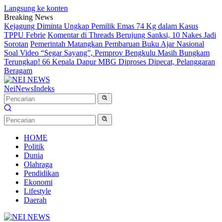
Langsung ke konten
Breaking News
Kejagung Diminta Ungkap Pemilik Emas 74 Kg dalam Kasus
TPPU Febrie
Komentar di Threads Berujung Sanksi, 10 Nakes Jadi
Sorotan
Pemerintah Matangkan Pembaruan Buku Ajar Nasional
Soal Video “Segar Sayang”, Pemprov Bengkulu Masih Bungkam
Terungkap! 66 Kepala Dapur MBG Diproses Dipecat, Pelanggaran
Beragam
NeiNews
Indeks
HOME
Politik
Dunia
Olahraga
Pendidikan
Ekonomi
Lifestyle
Daerah