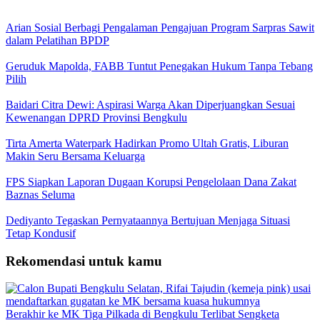
Arian Sosial Berbagi Pengalaman Pengajuan Program Sarpras Sawit
dalam Pelatihan BPDP
Geruduk Mapolda, FABB Tuntut Penegakan Hukum Tanpa Tebang
Pilih
Baidari Citra Dewi: Aspirasi Warga Akan Diperjuangkan Sesuai
Kewenangan DPRD Provinsi Bengkulu
Tirta Amerta Waterpark Hadirkan Promo Ultah Gratis, Liburan
Makin Seru Bersama Keluarga
FPS Siapkan Laporan Dugaan Korupsi Pengelolaan Dana Zakat
Baznas Seluma
Dediyanto Tegaskan Pernyataannya Bertujuan Menjaga Situasi
Tetap Kondusif
Rekomendasi untuk kamu
Berakhir ke MK Tiga Pilkada di Bengkulu Terlibat Sengketa