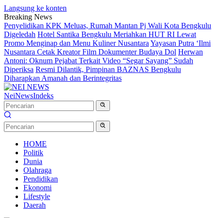
Langsung ke konten
Breaking News
Penyelidikan KPK Meluas, Rumah Mantan Pj Wali Kota Bengkulu
Digeledah
Hotel Santika Bengkulu Meriahkan HUT RI Lewat
Promo Menginap dan Menu Kuliner Nusantara
Yayasan Putra ‘Ilmi
Nusantara Cetak Kreator Film Dokumenter Budaya Dol
Herwan
Antoni: Oknum Pejabat Terkait Video “Segar Sayang” Sudah
Diperiksa
Resmi Dilantik, Pimpinan BAZNAS Bengkulu
Diharapkan Amanah dan Berintegritas
NeiNews
Indeks
HOME
Politik
Dunia
Olahraga
Pendidikan
Ekonomi
Lifestyle
Daerah