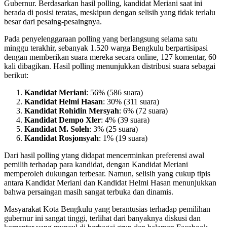
Gubernur. Berdasarkan hasil polling, kandidat Meriani saat ini
berada di posisi teratas, meskipun dengan selisih yang tidak terlalu
besar dari pesaing-pesaingnya.
Pada penyelenggaraan polling yang berlangsung selama satu
minggu terakhir, sebanyak 1.520 warga Bengkulu berpartisipasi
dengan memberikan suara mereka secara online, 127 komentar, 60
kali dibagikan. Hasil polling menunjukkan distribusi suara sebagai
berikut:
Kandidat Meriani
: 56% (586 suara)
Kandidat Helmi Hasan
: 30% (311 suara)
Kandidat Rohidin Mersyah
: 6% (72 suara)
Kandidat Dempo Xler
: 4% (39 suara)
Kandidat M. Soleh
: 3% (25 suara)
Kandidat Rosjonsyah
: 1% (19 suara)
Dari hasil polling ytang didapat mencerminkan preferensi awal
pemilih terhadap para kandidat, dengan Kandidat Meriani
memperoleh dukungan terbesar. Namun, selisih yang cukup tipis
antara Kandidat Meriani dan Kandidat Helmi Hasan menunjukkan
bahwa persaingan masih sangat terbuka dan dinamis.
Masyarakat Kota Bengkulu yang berantusias terhadap pemilihan
gubernur ini sangat tinggi, terlihat dari banyaknya diskusi dan