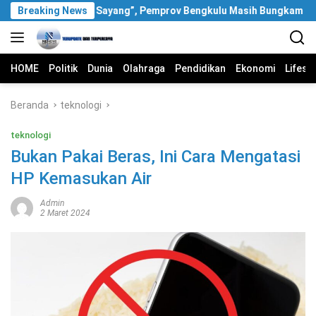
Langsung
l Video “Segar Sayang”, Pemprov Bengkulu Masih Bungkam
Breaking News
ke
konten
HOME
Politik
Dunia
Olahraga
Pendidikan
Ekonomi
Lifest
Beranda
teknologi
teknologi
Bukan Pakai Beras, Ini Cara Mengatasi
HP Kemasukan Air
Admin
2 Maret 2024