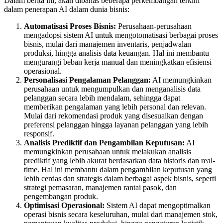
Dalam berita ini, akan dibahas beberapa perkembangan terkini
dalam penerapan AI dalam dunia bisnis:
Automatisasi Proses Bisnis:
Perusahaan-perusahaan
mengadopsi sistem AI untuk mengotomatisasi berbagai proses
bisnis, mulai dari manajemen inventaris, penjadwalan
produksi, hingga analisis data keuangan. Hal ini membantu
mengurangi beban kerja manual dan meningkatkan efisiensi
operasional.
Personalisasi Pengalaman Pelanggan:
AI memungkinkan
perusahaan untuk mengumpulkan dan menganalisis data
pelanggan secara lebih mendalam, sehingga dapat
memberikan pengalaman yang lebih personal dan relevan.
Mulai dari rekomendasi produk yang disesuaikan dengan
preferensi pelanggan hingga layanan pelanggan yang lebih
responsif.
Analisis Prediktif dan Pengambilan Keputusan:
AI
memungkinkan perusahaan untuk melakukan analisis
prediktif yang lebih akurat berdasarkan data historis dan real-
time. Hal ini membantu dalam pengambilan keputusan yang
lebih cerdas dan strategis dalam berbagai aspek bisnis, seperti
strategi pemasaran, manajemen rantai pasok, dan
pengembangan produk.
Optimisasi Operasional:
Sistem AI dapat mengoptimalkan
operasi bisnis secara keseluruhan, mulai dari manajemen stok,