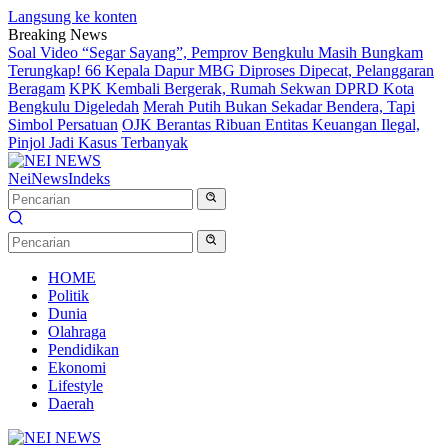
Langsung ke konten
Breaking News
Soal Video “Segar Sayang”, Pemprov Bengkulu Masih Bungkam
Terungkap! 66 Kepala Dapur MBG Diproses Dipecat, Pelanggaran
Beragam
KPK Kembali Bergerak, Rumah Sekwan DPRD Kota
Bengkulu Digeledah
Merah Putih Bukan Sekadar Bendera, Tapi
Simbol Persatuan
OJK Berantas Ribuan Entitas Keuangan Ilegal,
Pinjol Jadi Kasus Terbanyak
NeiNews
Indeks
HOME
Politik
Dunia
Olahraga
Pendidikan
Ekonomi
Lifestyle
Daerah