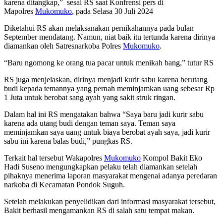
karena ditangkap,” sesal RS saat Konfrensi pers di
Mapolres
Mukomuko
, pada Selasa 30 Juli 2024
Diketahui RS akan melaksanakan pernikahannya pada bulan
September mendatang. Namun, niat baik itu tertunda karena dirinya
diamankan oleh Satresnarkoba Polres
Mukomuko
.
“Baru ngomong ke orang tua pacar untuk menikah bang,” tutur RS
RS juga menjelaskan, dirinya menjadi kurir sabu karena berutang
budi kepada temannya yang pernah meminjamkan uang sebesar Rp
1 Juta untuk berobat sang ayah yang sakit struk ringan.
Dalam hal ini RS mengatakan bahwa “Saya baru jadi kurir sabu
karena ada utang budi dengan teman saya. Teman saya
meminjamkan saya uang untuk biaya berobat ayah saya, jadi kurir
sabu ini karena balas budi,” pungkas RS.
Terkait hal tersebut Wakapolres
Mukomuko
Kompol Bakit Eko
Hadi Suseno mengungkapkan pelaku telah diamankan setelah
pihaknya menerima laporan masyarakat mengenai adanya peredaran
narkoba di Kecamatan Pondok Suguh.
Setelah melakukan penyelidikan dari informasi masyarakat tersebut,
Bakit berhasil mengamankan RS di salah satu tempat makan.