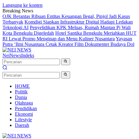
Langsung ke konten
Breaking News
OJK Berantas Ribuan Entitas Keuangan Ilegal, Pinjol Jadi Kasus
Terbanyak
Komdigi Siapkan Infrastruktur Digital Hadapi Ledakan
Teknologi AI
Penyelidikan KPK Meluas, Rumah Mantan Pj Wali
Kota Bengkulu Digeledah
Hotel Santika Bengkulu Meriahkan HUT
RI Lewat Promo Menginap dan Menu Kuliner Nusantara
Yayasan
Putra ‘Ilmi Nusantara Cetak Kreator Film Dokumenter Budaya Dol
NeiNews
Indeks
HOME
Politik
Dunia
Olahraga
Pendidikan
Ekonomi
Lifestyle
Daerah