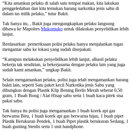
“Kita amankan pelaku di salah satu tempat makan, kita lakukan
penggeledahan dan kita temukan barang narkotika jenis sabu di
dalam tas milik pelaku,” tutur Bakit.
Tak hanya itu, , Bakit juga mengungkapkan pelaku langsung
dibawa ke Mapolres
Mukomuko
untuk dilakukan penyelidikan lebih
lanjut.
Berdasarkan pemeriksaan polisi pelaku hanya menjalankan tugas
mengantar sabu ke lokasi yang sudah disepakati.
“Kamipun melakukan penyelidikan lebih lanjut, alhasil pelaku
bekerja tak sendirian, ia bekerjasama dengan pelaku lain yang juga
sudah kami amankan,” ungkap Bakit.
Selain mengamankan pelaku, polisi juga telah mengamankan barang
bukti lain, seperti Satu paket kecil Narkotika jenis Sabu yang
dibungkus dengan Plastik Klip Bening Berlis Merah seberat 0,50
gram, 1 Buah Bong / Alat Hisap sabu serta 1 buah kaca pirek sisa
pakai sabu.
Tak hanya itu polisi juga mengamankan 1 buah korek api gas
berwarna Biru, 1 buah korek api gas berwarna hijau, 1 buah pipet
Plastik Berukuran Pendek, 1 buah Pipet plastik berukuran Sedang, 1
buah gunting Stenlis serta 1 unit handphone.