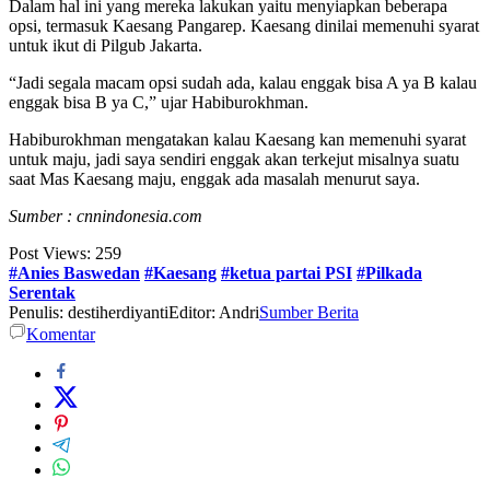
Dalam hal ini yang mereka lakukan yaitu menyiapkan beberapa
opsi, termasuk Kaesang Pangarep. Kaesang dinilai memenuhi syarat
untuk ikut di Pilgub Jakarta.
“Jadi segala macam opsi sudah ada, kalau enggak bisa A ya B kalau
enggak bisa B ya C,” ujar Habiburokhman.
Habiburokhman mengatakan kalau Kaesang kan memenuhi syarat
untuk maju, jadi saya sendiri enggak akan terkejut misalnya suatu
saat Mas Kaesang maju, enggak ada masalah menurut saya.
Sumber : cnnindonesia.com
Post Views:
259
#Anies Baswedan
#Kaesang
#ketua partai PSI
#Pilkada
Serentak
Penulis: destiherdiyanti
Editor: Andri
Sumber Berita
Komentar