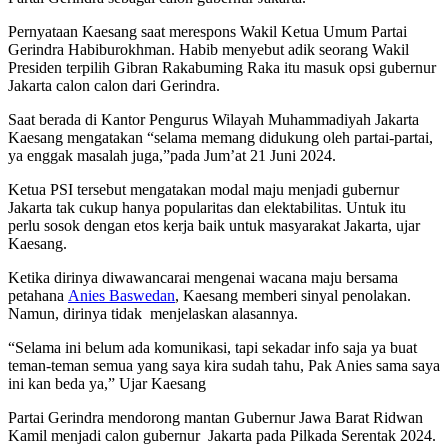
Pernyataan Kaesang saat merespons Wakil Ketua Umum Partai
Gerindra Habiburokhman. Habib menyebut adik seorang Wakil
Presiden terpilih Gibran Rakabuming Raka itu masuk opsi gubernur
Jakarta calon calon dari Gerindra.
Saat berada di Kantor Pengurus Wilayah Muhammadiyah Jakarta
Kaesang mengatakan “selama memang didukung oleh partai-partai,
ya enggak masalah juga,”pada Jum’at 21 Juni 2024.
Ketua PSI tersebut mengatakan modal maju menjadi gubernur
Jakarta tak cukup hanya popularitas dan elektabilitas. Untuk itu
perlu sosok dengan etos kerja baik untuk masyarakat Jakarta, ujar
Kaesang.
Ketika dirinya diwawancarai mengenai wacana maju bersama
petahana
Anies Baswedan
, Kaesang memberi sinyal penolakan.
Namun, dirinya tidak menjelaskan alasannya.
“Selama ini belum ada komunikasi, tapi sekadar info saja ya buat
teman-teman semua yang saya kira sudah tahu, Pak Anies sama saya
ini kan beda ya,” Ujar Kaesang
Partai Gerindra mendorong mantan Gubernur Jawa Barat Ridwan
Kamil menjadi calon gubernur Jakarta pada Pilkada Serentak 2024.