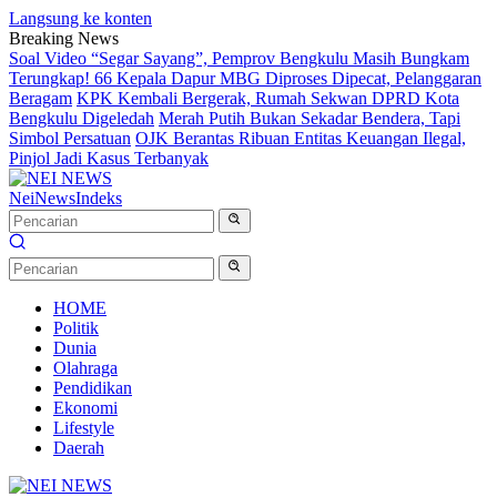
Langsung ke konten
Breaking News
Soal Video “Segar Sayang”, Pemprov Bengkulu Masih Bungkam
Terungkap! 66 Kepala Dapur MBG Diproses Dipecat, Pelanggaran
Beragam
KPK Kembali Bergerak, Rumah Sekwan DPRD Kota
Bengkulu Digeledah
Merah Putih Bukan Sekadar Bendera, Tapi
Simbol Persatuan
OJK Berantas Ribuan Entitas Keuangan Ilegal,
Pinjol Jadi Kasus Terbanyak
NeiNews
Indeks
HOME
Politik
Dunia
Olahraga
Pendidikan
Ekonomi
Lifestyle
Daerah