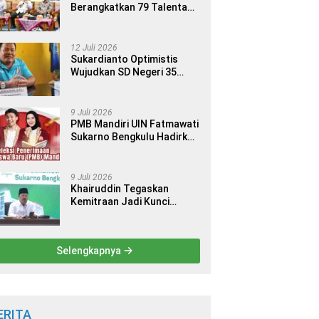
Berangkatkan 79 Talenta
Terbaik Indonesia ke 14
Ajang Internasional
12 Juli 2026
Sukardianto Optimistis
Wujudkan SD Negeri 35
Seluma sebagai Sekolah
yang Berkualitas dan
Berdaya Saing
9 Juli 2026
PMB Mandiri UIN Fatmawati
Sukarno Bengkulu Hadirkan
9 Jalur Seleksi bagi Calon
Mahasiswa
9 Juli 2026
Khairuddin Tegaskan
Kemitraan Jadi Kunci
Kemajuan Perguruan Tinggi
Keagamaan Islam
Selengkapnya
ERITA