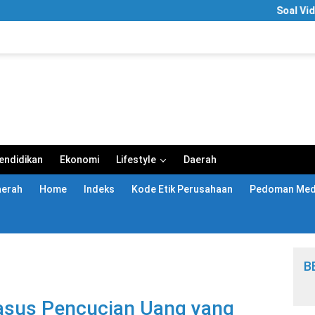
Soal Video “Segar Sa
endidikan
Ekonomi
Lifestyle
Daerah
aerah
Home
Indeks
Kode Etik Perusahaan
Pedoman Medi
B
asus Pencucian Uang yang