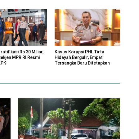
Tuntas
atifikasi Rp 30 Miliar,
Kasus Korupsi PHL Tirta
ekjen MPR RI Resmi
Hidayah Bergulir, Empat
KPK
Tersangka Baru Ditetapkan