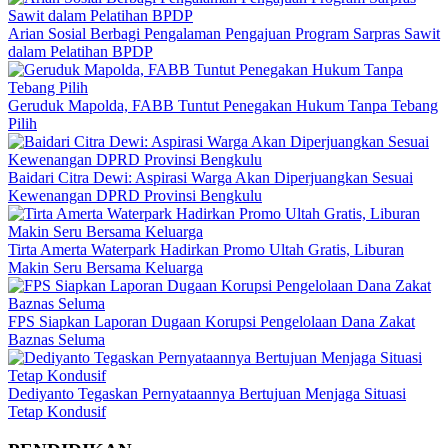
Arian Sosial Berbagi Pengalaman Pengajuan Program Sarpras Sawit
dalam Pelatihan BPDP
Geruduk Mapolda, FABB Tuntut Penegakan Hukum Tanpa Tebang
Pilih
Baidari Citra Dewi: Aspirasi Warga Akan Diperjuangkan Sesuai
Kewenangan DPRD Provinsi Bengkulu
Tirta Amerta Waterpark Hadirkan Promo Ultah Gratis, Liburan
Makin Seru Bersama Keluarga
FPS Siapkan Laporan Dugaan Korupsi Pengelolaan Dana Zakat
Baznas Seluma
Dediyanto Tegaskan Pernyataannya Bertujuan Menjaga Situasi
Tetap Kondusif