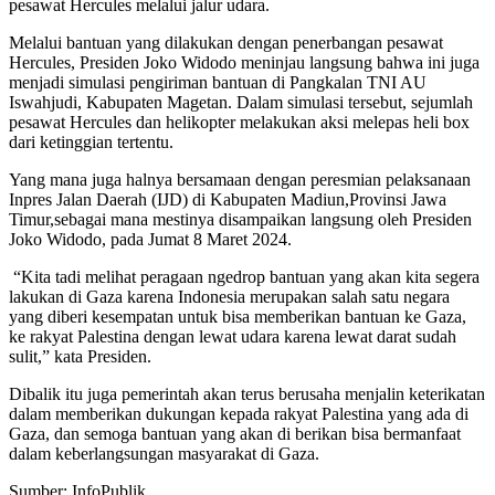
pesawat Hercules melalui jalur udara.
Melalui bantuan yang dilakukan dengan penerbangan pesawat
Hercules, Presiden Joko Widodo meninjau langsung bahwa ini juga
menjadi simulasi pengiriman bantuan di Pangkalan TNI AU
Iswahjudi, Kabupaten Magetan. Dalam simulasi tersebut, sejumlah
pesawat Hercules dan helikopter melakukan aksi melepas heli box
dari ketinggian tertentu.
Yang mana juga halnya bersamaan dengan peresmian pelaksanaan
Inpres Jalan Daerah (IJD) di Kabupaten Madiun,Provinsi Jawa
Timur,sebagai mana mestinya disampaikan langsung oleh Presiden
Joko Widodo, pada Jumat 8 Maret 2024.
“Kita tadi melihat peragaan ngedrop bantuan yang akan kita segera
lakukan di Gaza karena Indonesia merupakan salah satu negara
yang diberi kesempatan untuk bisa memberikan bantuan ke Gaza,
ke rakyat Palestina dengan lewat udara karena lewat darat sudah
sulit,” kata Presiden.
Dibalik itu juga pemerintah akan terus berusaha menjalin keterikatan
dalam memberikan dukungan kepada rakyat Palestina yang ada di
Gaza, dan semoga bantuan yang akan di berikan bisa bermanfaat
dalam keberlangsungan masyarakat di Gaza.
Sumber: InfoPublik