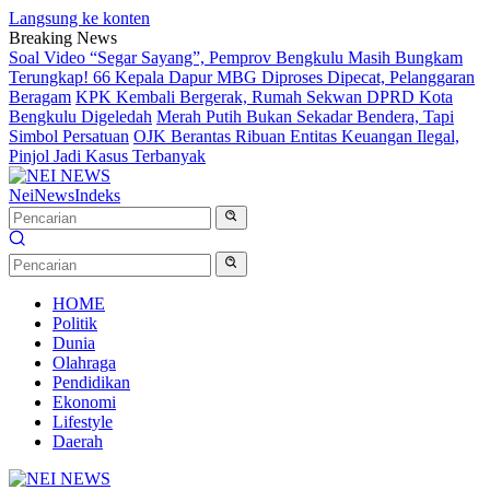
Langsung ke konten
Breaking News
Soal Video “Segar Sayang”, Pemprov Bengkulu Masih Bungkam
Terungkap! 66 Kepala Dapur MBG Diproses Dipecat, Pelanggaran
Beragam
KPK Kembali Bergerak, Rumah Sekwan DPRD Kota
Bengkulu Digeledah
Merah Putih Bukan Sekadar Bendera, Tapi
Simbol Persatuan
OJK Berantas Ribuan Entitas Keuangan Ilegal,
Pinjol Jadi Kasus Terbanyak
NeiNews
Indeks
HOME
Politik
Dunia
Olahraga
Pendidikan
Ekonomi
Lifestyle
Daerah