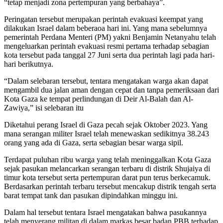
“tetap menjadi zona pertempuran yang berbahaya”.
Peringatan tersebut merupakan perintah evakuasi keempat yang
dilakukan Israel dalam beberaoa hari ini. Yang mana sebelumnya
pemerintah Perdana Menteri (PM) yakni Benjamin Netanyahu telah
mengeluarkan perintah evakuasi resmi pertama terhadap sebagian
kota tersebut pada tanggal 27 Juni serta dua perintah lagi pada hari-
hari berikutnya.
“Dalam selebaran tersebut, tentara mengatakan warga akan dapat
mengambil dua jalan aman dengan cepat dan tanpa pemeriksaan dari
Kota Gaza ke tempat perlindungan di Deir Al-Balah dan Al-
Zawiya,” isi selebaran itu
Diketahui perang Israel di Gaza pecah sejak Oktober 2023. Yang
mana serangan militer Israel telah menewaskan sedikitnya 38.243
orang yang ada di Gaza, serta sebagian besar warga sipil.
Terdapat puluhan ribu warga yang telah meninggalkan Kota Gaza
sejak pasukan melancarkan serangan terbaru di distrik Shujaiya di
timur kota tersebut serta pertempuran darat pun terus berkecamuk.
Berdasarkan perintah terbaru tersebut mencakup distrik tengah serta
barat tempat tank dan pasukan dipindahkan minggu ini.
Dalam hal tersebut tentara Israel mengatakan bahwa pasukannya
telah menyerang militan di dalam markas besar badan PBB terhadap