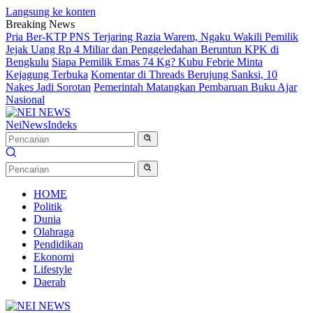
Langsung ke konten
Breaking News
Pria Ber-KTP PNS Terjaring Razia Warem, Ngaku Wakili Pemilik
Jejak Uang Rp 4 Miliar dan Penggeledahan Beruntun KPK di
Bengkulu
Siapa Pemilik Emas 74 Kg? Kubu Febrie Minta
Kejagung Terbuka
Komentar di Threads Berujung Sanksi, 10
Nakes Jadi Sorotan
Pemerintah Matangkan Pembaruan Buku Ajar
Nasional
NeiNews
Indeks
HOME
Politik
Dunia
Olahraga
Pendidikan
Ekonomi
Lifestyle
Daerah