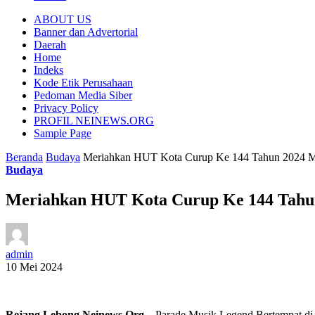
ABOUT US
Banner dan Advertorial
Daerah
Home
Indeks
Kode Etik Perusahaan
Pedoman Media Siber
Privacy Policy
PROFIL NEINEWS.ORG
Sample Page
Beranda
Budaya
Meriahkan HUT Kota Curup Ke 144 Tahun 2024 M
Budaya
Meriahkan HUT Kota Curup Ke 144 Tahu
admin
10 Mei 2024
Rejang Lebong,Neinews.Org
– Parade Musik Legend Bertempat d