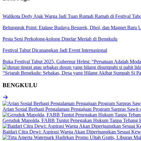
Walikota Dedy Ajak Warga Jadi Tuan Rumah Ramah di Festival Tab
Belungguk Point: Etalase Budaya Besurek, Dhol, dan Magnet Ba
Pesta Seni Perkolong-kolong Digelar Meriah di Bengkulu
Festival Tabut Dicanangkan Jadi Event Internasional
Buka Festival Tabut 2025, Gubernur Helmi: “Persatuan Adalah Mod
“Sejarah Bengkulu: Sebakas, Desa yang Hilang Akibat Sumpah Si Pa
BENGKULU
Arian Sosial Berbagi Pengalaman Pengajuan Program Sarpras Sawit
Geruduk Mapolda, FABB Tuntut Penegakan Hukum Tanpa Tebang P
Baidari Citra Dewi: Aspirasi Warga Akan Diperjuangkan Sesuai K