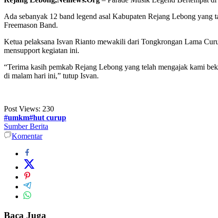
Ada sebanyak 12 band legend asal Kabupaten Rejang Lebong yang tam
Freemason Band.
Ketua pelaksana Isvan Rianto mewakili dari Tongkrongan Lama Cu
mensupport kegiatan ini.
“Terima kasih pemkab Rejang Lebong yang telah mengajak kami beker
di malam hari ini,” tutup Isvan.
Post Views:
230
#umkm#hut curup
Sumber Berita
Komentar
Baca Juga