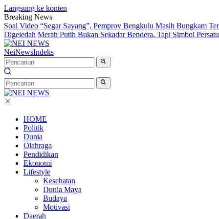
Langsung ke konten
Breaking News
Soal Video “Segar Sayang”, Pemprov Bengkulu Masih Bungkam
Te
Digeledah
Merah Putih Bukan Sekadar Bendera, Tapi Simbol Persat
NeiNews
Indeks
HOME
Politik
Dunia
Olahraga
Pendidikan
Ekonomi
Lifestyle
Kesehatan
Dunia Maya
Budaya
Motivasi
Daerah