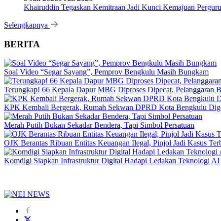
Khairuddin Tegaskan Kemitraan Jadi Kunci Kemajuan Pergur
Selengkapnya
BERITA
Soal Video “Segar Sayang”, Pemprov Bengkulu Masih Bungkam
Terungkap! 66 Kepala Dapur MBG Diproses Dipecat, Pelanggaran 
KPK Kembali Bergerak, Rumah Sekwan DPRD Kota Bengkulu Dig
Merah Putih Bukan Sekadar Bendera, Tapi Simbol Persatuan
OJK Berantas Ribuan Entitas Keuangan Ilegal, Pinjol Jadi Kasus Te
Komdigi Siapkan Infrastruktur Digital Hadapi Ledakan Teknologi AI