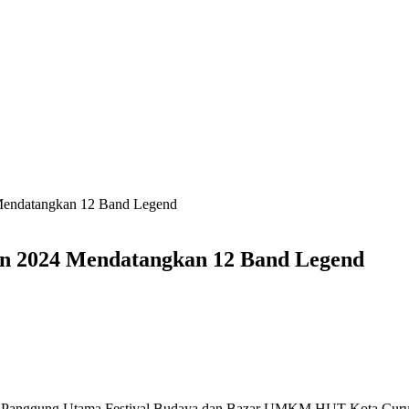
endatangkan 12 Band Legend
n 2024 Mendatangkan 12 Band Legend
i Panggung Utama Festival Budaya dan Bazar UMKM HUT Kota Curup