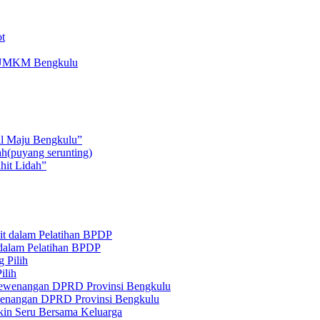
ot
ru UMKM Bengkulu
al Maju Bengkulu”
hit Lidah”
 dalam Pelatihan BPDP
ilih
ewenangan DPRD Provinsi Bengkulu