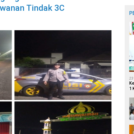
rawanan Tindak 3C
P
23
Ke
1 