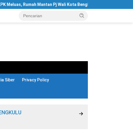
ah Mantan Pj Wali Kota Bengkulu Digeledah
Hotel Santika
a Siber
Privacy Policy
ENGKULU