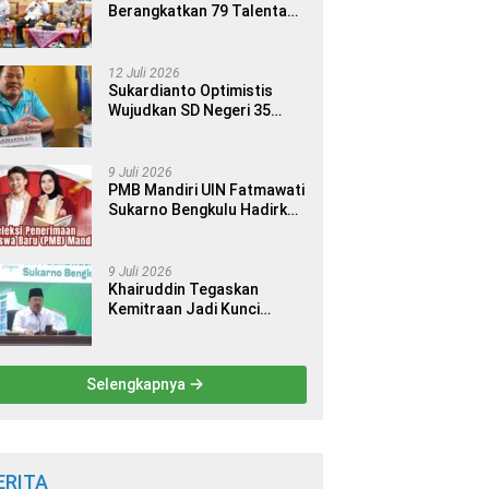
Berangkatkan 79 Talenta
Terbaik Indonesia ke 14
Ajang Internasional
12 Juli 2026
Sukardianto Optimistis
Wujudkan SD Negeri 35
Seluma sebagai Sekolah
yang Berkualitas dan
Berdaya Saing
9 Juli 2026
PMB Mandiri UIN Fatmawati
Sukarno Bengkulu Hadirkan
9 Jalur Seleksi bagi Calon
Mahasiswa
9 Juli 2026
Khairuddin Tegaskan
Kemitraan Jadi Kunci
Kemajuan Perguruan Tinggi
Keagamaan Islam
Selengkapnya
ERITA