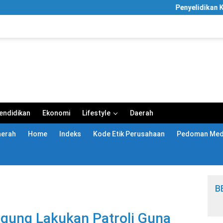
Penyelidikan KPK Meluas, Rum
endidikan
Ekonomi
Lifestyle
Daerah
aerah
Home
Indeks
Kode Etik Perusahaan
Pedoman Medi
B
Agung Lakukan Patroli Guna