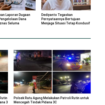
kan Laporan Dugaan
Dediyanto Tegaskan
Pengelolaan Dana
Pernyataannya Bertujuan
znas Seluma
Menjaga Situasi Tetap Kondusif
Rutin
Polsek Ratu Agung Melakukan Patroli Rutin untuk
dana 3
Mencegah Tindak Pidana 3C