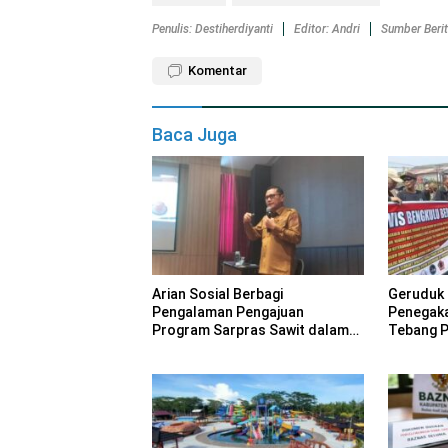
Penulis: Destiherdiyanti
Editor: Andri
Sumber Beri
Komentar
Baca Juga
Arian Sosial Berbagi
Geruduk 
Pengalaman Pengajuan
Penegak
Program Sarpras Sawit dalam
Tebang Pi
Pelatihan BPDP