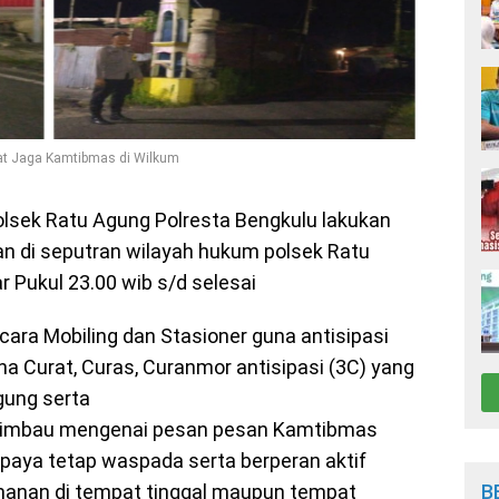
kat Jaga Kamtibmas di Wilkum
lsek Ratu Agung Polresta Bengkulu lakukan
an di seputran wilayah hukum polsek Ratu
r Pukul 23.00 wib s/d selesai
ecara Mobiling dan Stasioner guna antisipasi
na Curat, Curas, Curanmor antisipasi (3C) yang
gung serta
mbau mengenai pesan pesan Kamtibmas
paya tetap waspada serta berperan aktif
B
nan di tempat tinggal maupun tempat