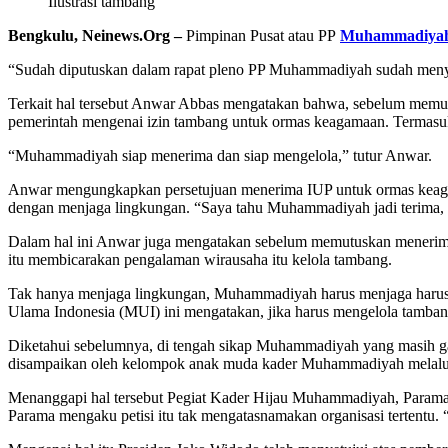
Ilustrasi tambang
Bengkulu, Neinews.Org –
Pimpinan Pusat atau PP
Muhammadiya
“Sudah diputuskan dalam rapat pleno PP Muhammadiyah sudah meny
Terkait hal tersebut Anwar Abbas mengatakan bahwa, sebelum memutu
pemerintah mengenai izin tambang untuk ormas keagamaan. Termasuk
“Muhammadiyah siap menerima dan siap mengelola,” tutur Anwar.
Anwar mengungkapkan persetujuan menerima IUP untuk ormas keagam
dengan menjaga lingkungan. “Saya tahu Muhammadiyah jadi terima, t
Dalam hal ini Anwar juga mengatakan sebelum memutuskan menerima
itu membicarakan pengalaman wirausaha itu kelola tambang.
Tak hanya menjaga lingkungan, Muhammadiyah harus menjaga harus m
Ulama Indonesia (MUI) ini mengatakan, jika harus mengelola tamb
Diketahui sebelumnya, di tengah sikap Muhammadiyah yang masih ga
disampaikan oleh kelompok anak muda kader Muhammadiyah melalui pet
Menanggapi hal tersebut Pegiat Kader Hijau Muhammadiyah, Parama,
Parama mengaku petisi itu tak mengatasnamakan organisasi tertentu