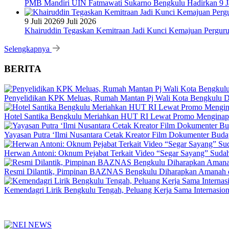
PMB Mandiri UIN Fatmawati Sukarno Bengkulu Hadirkan 9 Ja
9 Juli 2026
9 Juli 2026
Khairuddin Tegaskan Kemitraan Jadi Kunci Kemajuan Pergur
Selengkapnya
BERITA
Penyelidikan KPK Meluas, Rumah Mantan Pj Wali Kota Bengkulu D
Hotel Santika Bengkulu Meriahkan HUT RI Lewat Promo Menginap
Yayasan Putra ‘Ilmi Nusantara Cetak Kreator Film Dokumenter Bud
Herwan Antoni: Oknum Pejabat Terkait Video “Segar Sayang” Sudah
Resmi Dilantik, Pimpinan BAZNAS Bengkulu Diharapkan Amanah da
Kemendagri Lirik Bengkulu Tengah, Peluang Kerja Sama Internasion