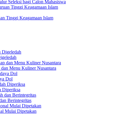
lur Seleksi bagi Calon Mahasiswa
uan Tinggi Keagamaan Islam
igeledah
 dan Menu Kuliner Nusantara
aya Dol
 Diperiksa
n Berintegritas
al Mulai Dipetakan