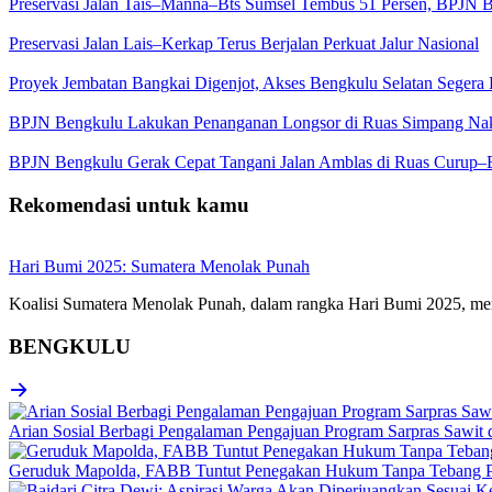
Preservasi Jalan Tais–Manna–Bts Sumsel Tembus 51 Persen, BPJN B
Preservasi Jalan Lais–Kerkap Terus Berjalan Perkuat Jalur Nasional
Proyek Jembatan Bangkai Digenjot, Akses Bengkulu Selatan Segera 
BPJN Bengkulu Lakukan Penanganan Longsor di Ruas Simpang Na
BPJN Bengkulu Gerak Cepat Tangani Jalan Amblas di Ruas Curup–
Rekomendasi untuk kamu
Hari Bumi 2025: Sumatera Menolak Punah
Koalisi Sumatera Menolak Punah, dalam rangka Hari Bumi 2025, men
BENGKULU
Arian Sosial Berbagi Pengalaman Pengajuan Program Sarpras Sawit
Geruduk Mapolda, FABB Tuntut Penegakan Hukum Tanpa Tebang P