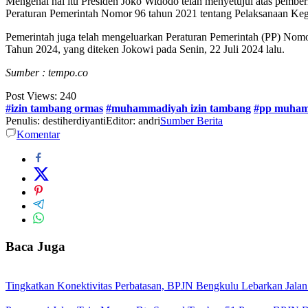
Mengenai hal itu Presiden Joko Widodo telah menyetujui atas pem
Peraturan Pemerintah Nomor 96 tahun 2021 tentang Pelaksanaan Keg
Pemerintah juga telah mengeluarkan Peraturan Pemerintah (PP) Nom
Tahun 2024, yang diteken Jokowi pada Senin, 22 Juli 2024 lalu.
Sumber : tempo.co
Post Views:
240
#izin tambang ormas
#muhammadiyah izin tambang
#pp muha
Penulis: destiherdiyanti
Editor: andri
Sumber Berita
Komentar
Baca Juga
Tingkatkan Konektivitas Perbatasan, BPJN Bengkulu Lebarkan Jal