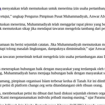
h
menyatakan telah memutuskan untuk menerima izin usaha pertambang
etujui,” ungkap Pengurus Pimpinan Pusat Muhammadiyah, Anwar Abb
skan menerima, Muhammadiyah telah menggelar rapat pleno yang berla
 memutuskan sikap jika mendapat tawaran mengelola tambang dari pe
aan itu berisi sejumlah catatan. Jika Muhammadiyah memutuskan me
api tolong masalah lingkungan, dampaknya diminimalisir,” ujar Anwa
 tawaran pemerintah terkait mengelola izin usaha pertambangan at
enerapkan hubungan baik dengan masyarakat yang terdampak oleh tamb
ang, Muhammadiyah harus menjaga hubungan baik dengan masyarakat s
mang, pimpinan organisasi Islam terbesar kedua di Tanah Air ini dii
isi di platform change.org serta ditandatangani oleh ribuan orang.
 membenarkan petisi itu dibuat dari hasil diskusi sejumlah elemen 
. “Kami mengatasnamakan individu pribadi masing-masing,” ujar Parama