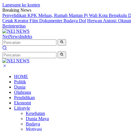
Langsung ke konten
Breaking News
Penyelidikan KPK Meluas, Rumah Mantan Pj Wali Kota Bengkulu D
Cetak Kreator Film Dokumenter Budaya Dol
Herwan Antoni: Oknum 
Berintegritas
NeiNews
Indeks
HOME
Politik
Dunia
Olahraga
Pendidikan
Ekonomi
Lifestyle
Kesehatan
Dunia Maya
Budaya
Motivasi