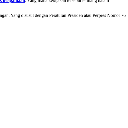
s keagamaan
. Yang mana kebijakan tersebut tertuang dalam
gan. Yang disusul dengan Peraturan Presiden atau Perpres Nomor 76