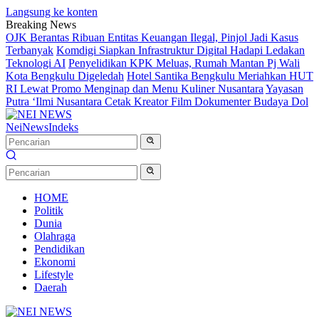
Langsung ke konten
Breaking News
OJK Berantas Ribuan Entitas Keuangan Ilegal, Pinjol Jadi Kasus
Terbanyak
Komdigi Siapkan Infrastruktur Digital Hadapi Ledakan
Teknologi AI
Penyelidikan KPK Meluas, Rumah Mantan Pj Wali
Kota Bengkulu Digeledah
Hotel Santika Bengkulu Meriahkan HUT
RI Lewat Promo Menginap dan Menu Kuliner Nusantara
Yayasan
Putra ‘Ilmi Nusantara Cetak Kreator Film Dokumenter Budaya Dol
NeiNews
Indeks
HOME
Politik
Dunia
Olahraga
Pendidikan
Ekonomi
Lifestyle
Daerah