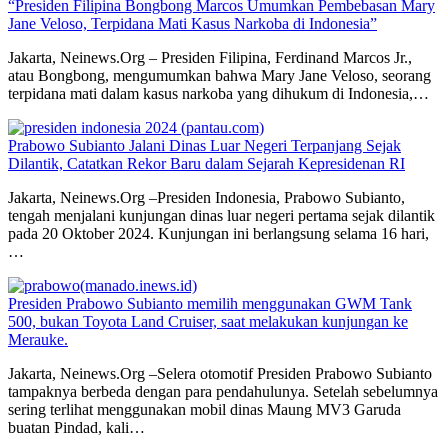
“Presiden Filipina Bongbong Marcos Umumkan Pembebasan Mary
Jane Veloso, Terpidana Mati Kasus Narkoba di Indonesia”
Jakarta, Neinews.Org – Presiden Filipina, Ferdinand Marcos Jr.,
atau Bongbong, mengumumkan bahwa Mary Jane Veloso, seorang
terpidana mati dalam kasus narkoba yang dihukum di Indonesia,…
Prabowo Subianto Jalani Dinas Luar Negeri Terpanjang Sejak
Dilantik, Catatkan Rekor Baru dalam Sejarah Kepresidenan RI
Jakarta, Neinews.Org –Presiden Indonesia, Prabowo Subianto,
tengah menjalani kunjungan dinas luar negeri pertama sejak dilantik
pada 20 Oktober 2024. Kunjungan ini berlangsung selama 16 hari,
…
Presiden Prabowo Subianto memilih menggunakan GWM Tank
500, bukan Toyota Land Cruiser, saat melakukan kunjungan ke
Merauke.
Jakarta, Neinews.Org –Selera otomotif Presiden Prabowo Subianto
tampaknya berbeda dengan para pendahulunya. Setelah sebelumnya
sering terlihat menggunakan mobil dinas Maung MV3 Garuda
buatan Pindad, kali…