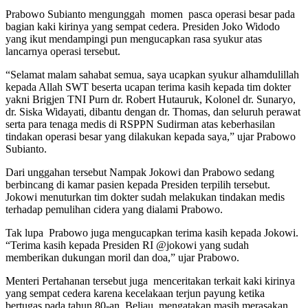
Prabowo Subianto mengunggah momen pasca operasi besar pada
bagian kaki kirinya yang sempat cedera. Presiden Joko Widodo
yang ikut mendampingi pun mengucapkan rasa syukur atas
lancarnya operasi tersebut.
“Selamat malam sahabat semua, saya ucapkan syukur alhamdulillah
kepada Allah SWT beserta ucapan terima kasih kepada tim dokter
yakni Brigjen TNI Purn dr. Robert Hutauruk, Kolonel dr. Sunaryo,
dr. Siska Widayati, dibantu dengan dr. Thomas, dan seluruh perawat
serta para tenaga medis di RSPPN Sudirman atas keberhasilan
tindakan operasi besar yang dilakukan kepada saya,” ujar Prabowo
Subianto.
Dari unggahan tersebut Nampak Jokowi dan Prabowo sedang
berbincang di kamar pasien kepada Presiden terpilih tersebut.
Jokowi menuturkan tim dokter sudah melakukan tindakan medis
terhadap pemulihan cidera yang dialami Prabowo.
Tak lupa Prabowo juga mengucapkan terima kasih kepada Jokowi.
“Terima kasih kepada Presiden RI @jokowi yang sudah
memberikan dukungan moril dan doa,” ujar Prabowo.
Menteri Pertahanan tersebut juga menceritakan terkait kaki kirinya
yang sempat cedera karena kecelakaan terjun payung ketika
bertugas pada tahun 80-an. Beliau mengatakan masih merasakan