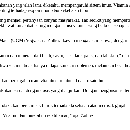
kanan yang telah lama diketahui mempengaruhi sistem imun. Vitamin 
penting terhadap respon imun atau kekebalan tubuh.
ring menjadi pertanyaan banyak masyarakat. Tak sedikit yang mempert
 kekhawatiran akibat sering mengonsumsi vitamin yang berbeda setiap h
h Mada (UGM) Yogyakarta Zullies Ikawati mengatakan bahwa, dengan mi
min dan mineral, dari buah, sayur, nasi, lauk pauk, dan lain-lain,” ujar
bahwa vitamin tidak hanya didapatkan dari suplemen, melainkan bisa d
an berbagai macam vitamin dan mineral dalam satu butir.
akukan sesuai dengan dosis yang dianjurkan. Dengan mengonsumsi terl
.
 tidak akan berdampak buruk terhadap kesehatan atau merusak ginjal.
Vitamin dan mineral itu relatif aman,” ujar Zullies.