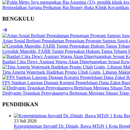
Bermodalkan Sarjana Perikanan Ria Beauty Buka Klinik Kecantikan I
BENGKULU
Arian Sosial Berbagi Pengalaman Pengajuan Program Sarpras Sawit
Geruduk Mapolda, FABB Tuntut Penegakan Hukum Tanpa Tebang P
Baidari Citra Dewi: Aspirasi Warga Akan Diperjuangkan Sesuai K
Tirta Amerta Waterpark Hadirkan Promo Ultah Gratis, Liburan Maki
FPS Siapkan Laporan Dugaan Korupsi Pengelolaan Dana Zakat Baz
Dediyanto Tegaskan Pernyataannya Bertujuan Menjaga Situasi Tetap
PENDIDIKAN
23 Juli 2026
Kepemimpinan Inovatif Dr. Diniah, Bawa MTsN 1 Kota Bengk