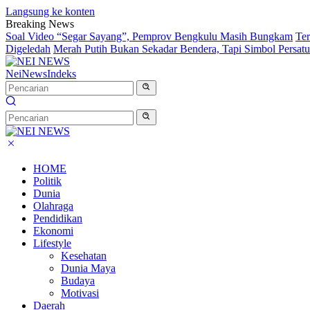
Langsung ke konten
Breaking News
Soal Video “Segar Sayang”, Pemprov Bengkulu Masih Bungkam
Te
Digeledah
Merah Putih Bukan Sekadar Bendera, Tapi Simbol Persat
NeiNews
Indeks
HOME
Politik
Dunia
Olahraga
Pendidikan
Ekonomi
Lifestyle
Kesehatan
Dunia Maya
Budaya
Motivasi
Daerah