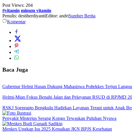
Post Views:
204
#vitamin
minum vitamin
Penulis: destiherdiyanti
Editor: andri
Sumber Berita
Komentar
Baca Juga
Gubernur Helmi Hasan Dukung Mahasiswa Poltekkes Terjun Langsu
Helmi-Mian Fokus Benahi Jalan dan Pelayanan RSUD di RPJMD 2
RSKJ Soeprapto Bengkulu Hadirkan Layanan Terapi untuk Anak Be
Penyakit Misterius Serang Kongo Tewaskan Puluhan Nyawa
Menkes Ungkap Isu 2025 Kenaikan JKN BPJS Kesehatan