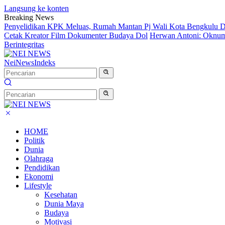
Langsung ke konten
Breaking News
Penyelidikan KPK Meluas, Rumah Mantan Pj Wali Kota Bengkulu D
Cetak Kreator Film Dokumenter Budaya Dol
Herwan Antoni: Oknum 
Berintegritas
NeiNews
Indeks
HOME
Politik
Dunia
Olahraga
Pendidikan
Ekonomi
Lifestyle
Kesehatan
Dunia Maya
Budaya
Motivasi