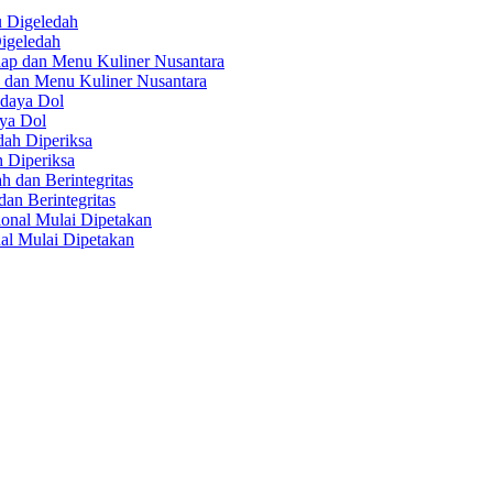
igeledah
 dan Menu Kuliner Nusantara
aya Dol
 Diperiksa
n Berintegritas
al Mulai Dipetakan