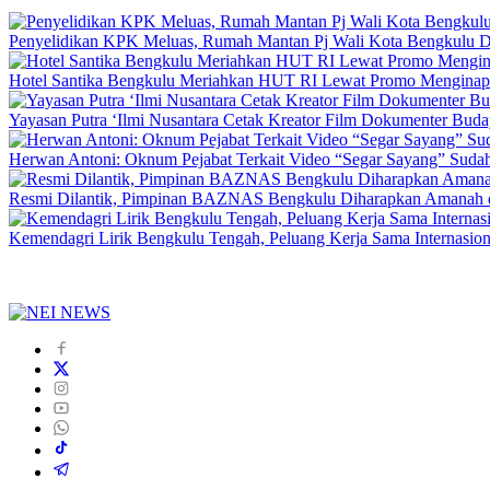
Penyelidikan KPK Meluas, Rumah Mantan Pj Wali Kota Bengkulu D
Hotel Santika Bengkulu Meriahkan HUT RI Lewat Promo Menginap
Yayasan Putra ‘Ilmi Nusantara Cetak Kreator Film Dokumenter Bud
Herwan Antoni: Oknum Pejabat Terkait Video “Segar Sayang” Sudah
Resmi Dilantik, Pimpinan BAZNAS Bengkulu Diharapkan Amanah da
Kemendagri Lirik Bengkulu Tengah, Peluang Kerja Sama Internasion