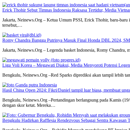
Erick Thohir Sebut Timnas Indonesia Raksasa Tertidur, Media Vietn
Jakarta, Neinews.Org – Ketua Umum PSSI, Erick Thohir, baru-baru 
tersebut,…
Romy Chandra Bangga Putrinya Masuk Final Honda DBL 2024, SMA
Jakarta, Neinews.Org – Legenda basket Indonesia, Romy Chandra, m
Liga Voli Korea – Megawati Diakui, Media Menyoroti Potensi Leg
Bengkulu, Neinews.Org –Red Sparks diprediksi akan tampil lebih tan
Hasil China Open 2024: Fikri/Daniel tampil luar biasa, membuat ung
Bengkulu, Neinews.Org –Pertandingan berlangsung pada Kamis (19/9
dengan skor ketat. Mereka…
Bengkulu Hadirkan Rafflesia Rendezvous Sebagai Sentra Kawasan Te