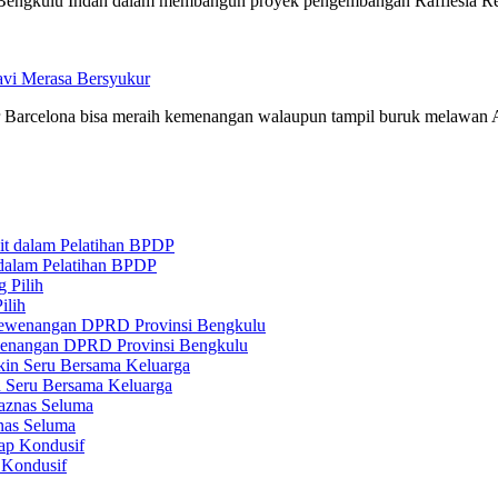
engkulu Indah dalam membangun proyek pengembangan Rafflesia Ren
vi Merasa Bersyukur
 Barcelona bisa meraih kemenangan walaupun tampil buruk melawan A
 dalam Pelatihan BPDP
ilih
ewenangan DPRD Provinsi Bengkulu
n Seru Bersama Keluarga
nas Seluma
 Kondusif