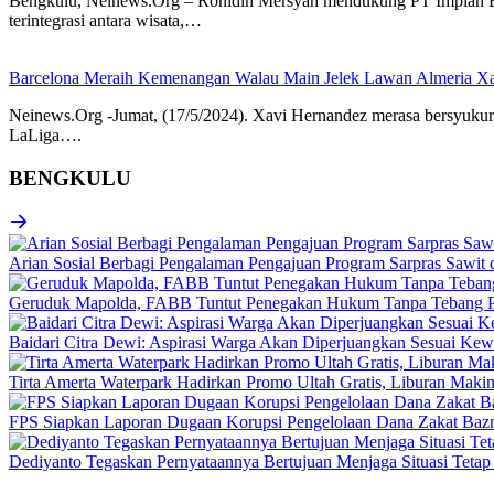
Bengkulu, Neinews.Org – Rohidin Mersyah mendukung PT Impian B
terintegrasi antara wisata,…
Barcelona Meraih Kemenangan Walau Main Jelek Lawan Almeria Xa
Neinews.Org -Jumat, (17/5/2024). Xavi Hernandez merasa bersyukur
LaLiga….
BENGKULU
Arian Sosial Berbagi Pengalaman Pengajuan Program Sarpras Sawit
Geruduk Mapolda, FABB Tuntut Penegakan Hukum Tanpa Tebang P
Baidari Citra Dewi: Aspirasi Warga Akan Diperjuangkan Sesuai K
Tirta Amerta Waterpark Hadirkan Promo Ultah Gratis, Liburan Maki
FPS Siapkan Laporan Dugaan Korupsi Pengelolaan Dana Zakat Baz
Dediyanto Tegaskan Pernyataannya Bertujuan Menjaga Situasi Tetap