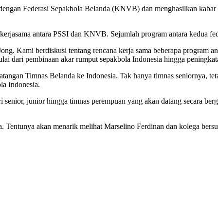
dengan Federasi Sepakbola Belanda (KNVB) dan menghasilkan kabar ba
kerjasama antara PSSI dan KNVB. Sejumlah program antara kedua fed
ong. Kami berdiskusi tentang rencana kerja sama beberapa program a
i dari pembinaan akar rumput sepakbola Indonesia hingga peningkatan 
tangan Timnas Belanda ke Indonesia. Tak hanya timnas seniornya, teta
a Indonesia.
enior, junior hingga timnas perempuan yang akan datang secara berga
. Tentunya akan menarik melihat Marselino Ferdinan dan kolega bersu