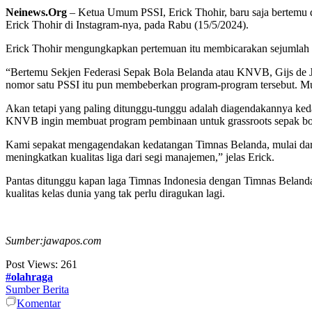
Neinews.Org
– Ketua Umum PSSI, Erick Thohir, baru saja bertemu 
Erick Thohir di Instagram-nya, pada Rabu (15/5/2024).
Erick Thohir mengungkapkan pertemuan itu membicarakan sejumlah 
“Bertemu Sekjen Federasi Sepak Bola Belanda atau KNVB, Gijs de J
nomor satu PSSI itu pun membeberkan program-program tersebut. Mula
Akan tetapi yang paling ditunggu-tunggu adalah diagendakannya keda
KNVB ingin membuat program pembinaan untuk grassroots sepak bol
Kami sepakat mengagendakan kedatangan Timnas Belanda, mulai dari s
meningkatkan kualitas liga dari segi manajemen,” jelas Erick.
Pantas ditunggu kapan laga Timnas Indonesia dengan Timnas Belanda
kualitas kelas dunia yang tak perlu diragukan lagi.
Sumber:jawapos.com
Post Views:
261
#olahraga
Sumber Berita
Komentar