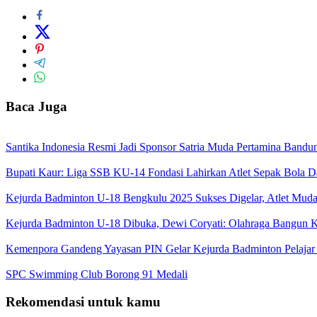
Baca Juga
Santika Indonesia Resmi Jadi Sponsor Satria Muda Pertamina Band
Bupati Kaur: Liga SSB KU-14 Fondasi Lahirkan Atlet Sepak Bola D
Kejurda Badminton U-18 Bengkulu 2025 Sukses Digelar, Atlet Muda
Kejurda Badminton U-18 Dibuka, Dewi Coryati: Olahraga Bangun K
Kemenpora Gandeng Yayasan PIN Gelar Kejurda Badminton Pelajar
SPC Swimming Club Borong 91 Medali
Rekomendasi untuk kamu