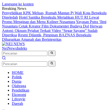
Langsung ke konten
Breaking News
Penyelidikan KPK Meluas, Rumah Mantan Pj Wali Kota Bengkulu
Digeledah
Hotel Santika Bengkulu Meriahkan HUT RI Lewat
Promo Menginap dan Menu Kuliner Nusantara
Yayasan Putra ‘Ilmi
Nusantara Cetak Kreator Film Dokumenter Budaya Dol
Herwan
Antoni: Oknum Pejabat Terkait Video “Segar Sayang” Sudah
Diperiksa
Resmi Dilantik, Pimpinan BAZNAS Bengkulu
Diharapkan Amanah dan Berintegritas
NeiNews
Indeks
HOME
Politik
Dunia
Olahraga
Pendidikan
Ekonomi
Lifestyle
Daerah