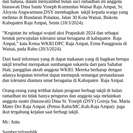
dan bahasa, dalam menyambut bulan suci ramadhan ini anggota
biarawati Dina Santu Yoseph Komunitas Waisai Raja Ampat, Sr.
Aloysia Angwarmase,DSY membagikan takjil kepada warga yang
melintas di Bundaran Polantas, Jalan 30 Kota Waisai, Ibukota
Kabupaten Raja Ampat, Senin (18/3/2024).
“Kegiatan itu sebagai wujud aksi Prapaskah 2024 dan sebagai
bentuk perwujudan toleransi umat beragama di kabupaten Raja
Ampat,” kata Ketua WKRI DPC Raja Ampat, Erma Panggrasia di
Waisai, pada Rabu (20/3/2024).
Dari hasil informasi yang di dapat makanan yang di bagikan berupa
takjil tersebut merupakan sumbangan sukarela dari para Sahabat
Hati, panggilan akrab anggota WKRI. Mereka berharap dengan
adanya kegiatan tersebut dapat memupuk semangat persaudaraan
dan toleransi diantara umat beragama di Kabupaten Raja Ampat.
Orang-orang yang terlibat dalam program berbagi takjil di bulan
ramadhan ini tidak hanya pengurus dan anggota saja melainkan
anggota suster (biarawati) Dina St. Yoseph (DSY) Gereja Sta. Maria
Mater Dei Raja Ampat. (Petrus Rabu/MC.Kab.Raja Ampat) juga
ikut tergabung kejalan saat berbagi takjil.
Mc: Juita
Sumber:infopublik