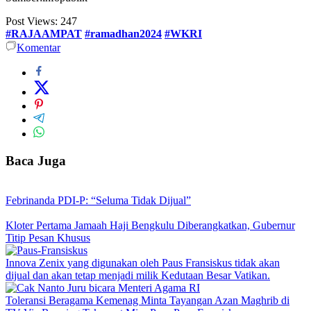
Post Views:
247
#RAJAAMPAT
#ramadhan2024
#WKRI
Komentar
Baca Juga
Febrinanda PDI-P: “Seluma Tidak Dijual”
Kloter Pertama Jamaah Haji Bengkulu Diberangkatkan, Gubernur
Titip Pesan Khusus
Innova Zenix yang digunakan oleh Paus Fransiskus tidak akan
dijual dan akan tetap menjadi milik Kedutaan Besar Vatikan.
Toleransi Beragama Kemenag Minta Tayangan Azan Maghrib di