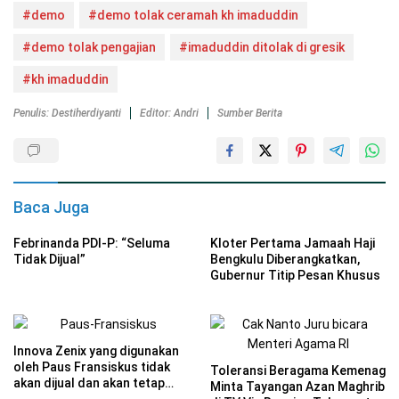
#demo
#demo tolak ceramah kh imaduddin
#demo tolak pengajian
#imaduddin ditolak di gresik
#kh imaduddin
Penulis: Destiherdiyanti
Editor: Andri
Sumber Berita
Baca Juga
Febrinanda PDI-P: “Seluma
Kloter Pertama Jamaah Haji
Tidak Dijual”
Bengkulu Diberangkatkan,
Gubernur Titip Pesan Khusus
Innova Zenix yang digunakan
oleh Paus Fransiskus tidak
Toleransi Beragama Kemenag
akan dijual dan akan tetap
Minta Tayangan Azan Maghrib
menjadi milik Kedutaan Besar