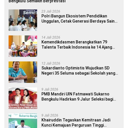
Bengkulu Semakin Berprestasi
23 Juli 2026
Polri Bangun Ekosistem Pendidikan
Unggulan, Cetak Generasi Berdaya Saing
Global
14 Juli 2026
Kemendikdasmen Berangkatkan 79
Talenta Terbaik Indonesia ke 14 Ajang
Internasional
12 Juli 2026
Sukardianto Optimistis Wujudkan SD
Negeri 35 Seluma sebagai Sekolah yang
Berkualitas dan Berdaya Saing
9 Juli 2026
PMB Mandiri UIN Fatmawati Sukarno
Bengkulu Hadirkan 9 Jalur Seleksi bagi
Calon Mahasiswa
9 Juli 2026
Khairuddin Tegaskan Kemitraan Jadi
Kunci Kemajuan Perguruan Tinggi