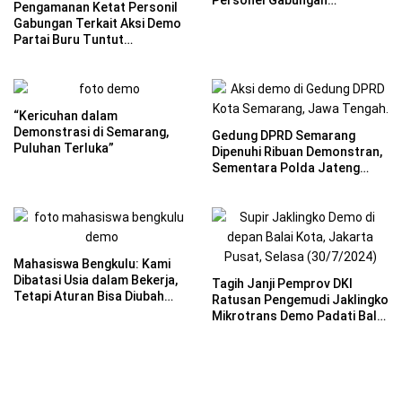
Pengamanan Ketat Personil
Dikerahkan
Gabungan Terkait Aksi Demo
Partai Buru Tuntut
Pencabutan Omnibus Law UU
Cipta Kerja
“Kericuhan dalam
Demonstrasi di Semarang,
Gedung DPRD Semarang
Puluhan Terluka”
Dipenuhi Ribuan Demonstran,
Sementara Polda Jateng
Mengerahkan Ribuan
Personel Kepolisian untuk
Mengamankan Situasi
Mahasiswa Bengkulu: Kami
Dibatasi Usia dalam Bekerja,
Tagih Janji Pemprov DKI
Tetapi Aturan Bisa Diubah
Ratusan Pengemudi Jaklingko
untuk Anak Presiden
Mikrotrans Demo Padati Balai
Kota Jakarta