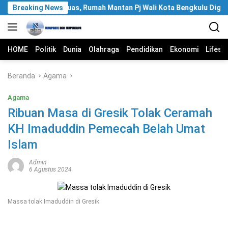
Langsung
dikan KPK Meluas, Rumah Mantan Pj Wali Kota Bengkulu Digeledah
Breaking News
ke
konten
HOME
Politik
Dunia
Olahraga
Pendidikan
Ekonomi
Lifest
Beranda
Agama
Agama
Ribuan Masa di Gresik Tolak Ceramah
KH Imaduddin Pemecah Belah Umat
Islam
Admin
6 Agustus 2024
Massa tolak Imaduddin di Gresik