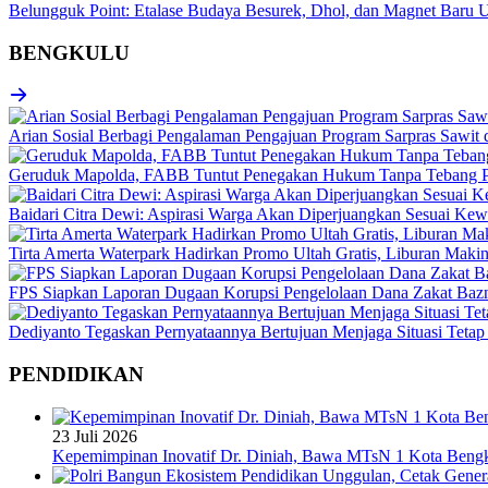
Belungguk Point: Etalase Budaya Besurek, Dhol, dan Magnet Ba
BENGKULU
Arian Sosial Berbagi Pengalaman Pengajuan Program Sarpras Sawit
Geruduk Mapolda, FABB Tuntut Penegakan Hukum Tanpa Tebang P
Baidari Citra Dewi: Aspirasi Warga Akan Diperjuangkan Sesuai K
Tirta Amerta Waterpark Hadirkan Promo Ultah Gratis, Liburan Maki
FPS Siapkan Laporan Dugaan Korupsi Pengelolaan Dana Zakat Baz
Dediyanto Tegaskan Pernyataannya Bertujuan Menjaga Situasi Tetap
PENDIDIKAN
23 Juli 2026
Kepemimpinan Inovatif Dr. Diniah, Bawa MTsN 1 Kota Bengk