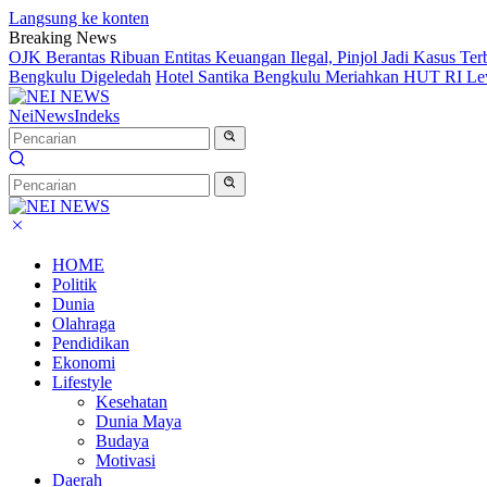
Langsung ke konten
Breaking News
OJK Berantas Ribuan Entitas Keuangan Ilegal, Pinjol Jadi Kasus Te
Bengkulu Digeledah
Hotel Santika Bengkulu Meriahkan HUT RI Le
NeiNews
Indeks
HOME
Politik
Dunia
Olahraga
Pendidikan
Ekonomi
Lifestyle
Kesehatan
Dunia Maya
Budaya
Motivasi
Daerah