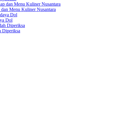
 dan Menu Kuliner Nusantara
aya Dol
 Diperiksa