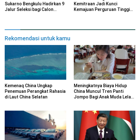
Sukarno Bengkulu Hadirkan 9
Kemitraan Jadi Kunci
Jalur Seleksi bagi Calon
Kemajuan Perguruan Tinggi
Mahasiswa
Keagamaan Islam
Rekomendasi untuk kamu
Kemenaq China Ungkap
Meningkatnya Biaya Hidup
Penemuan Perangkat Rahasia
China Muncul Tren Panti
di Laut China Selatan
Jompo Bagi Anak Muda Lelah
Bekerja