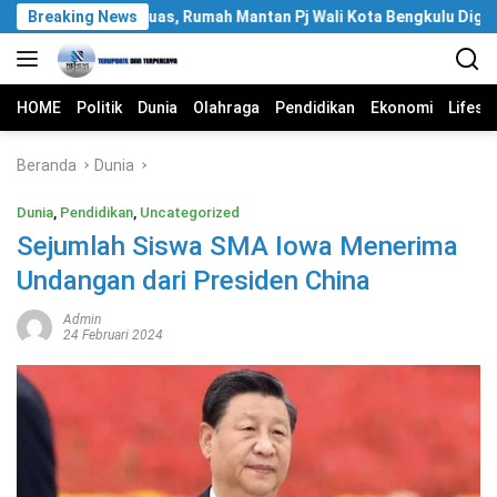
Langsung
an KPK Meluas, Rumah Mantan Pj Wali Kota Bengkulu Digeledah
Breaking News
ke
konten
HOME
Politik
Dunia
Olahraga
Pendidikan
Ekonomi
Lifest
Beranda
Dunia
Dunia
,
Pendidikan
,
Uncategorized
Sejumlah Siswa SMA Iowa Menerima
Undangan dari Presiden China
Admin
24 Februari 2024