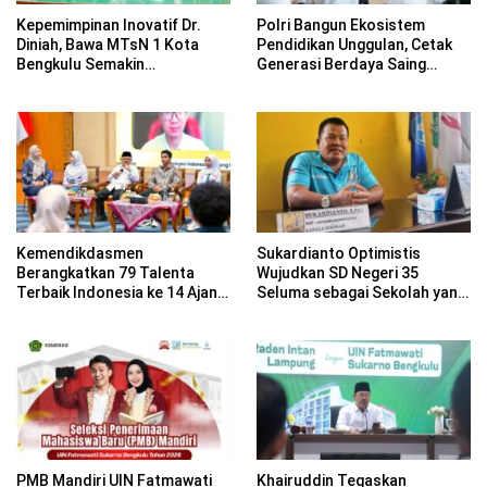
Polri Bangun Ekosistem
Kepemimpinan Inovatif Dr.
Pendidikan Unggulan, Cetak
Diniah, Bawa MTsN 1 Kota
Generasi Berdaya Saing
Bengkulu Semakin
Global
Berprestasi
Kemendikdasmen
Sukardianto Optimistis
Berangkatkan 79 Talenta
Wujudkan SD Negeri 35
Terbaik Indonesia ke 14 Ajang
Seluma sebagai Sekolah yang
Internasional
Berkualitas dan Berdaya
Saing
PMB Mandiri UIN Fatmawati
Khairuddin Tegaskan