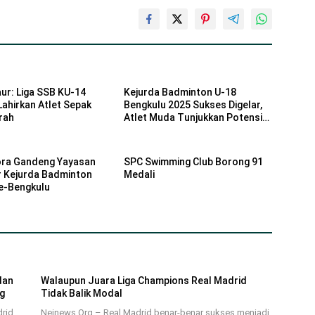
aur: Liga SSB KU-14
Kejurda Badminton U-18
Lahirkan Atlet Sepak
Bengkulu 2025 Sukses Digelar,
rah
Atlet Muda Tunjukkan Potensi
Nasional
ra Gandeng Yayasan
SPC Swimming Club Borong 91
r Kejurda Badminton
Medali
se-Bengkulu
dan
Walaupun Juara Liga Champions Real Madrid
ng
Tidak Balik Modal
drid
Neinews.Org – Real Madrid benar-benar sukses menjadi