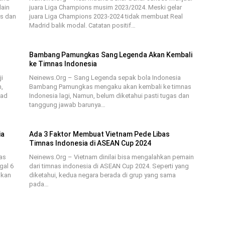
lain
juara Liga Champions musim 2023/2024. Meski gelar
us dan
juara Liga Champions 2023-2024 tidak membuat Real
Madrid balik modal. Catatan positif…
Bambang Pamungkas Sang Legenda Akan Kembali
ke Timnas Indonesia
i
Neinews.Org – Sang Legenda sepak bola Indonesia
,
Bambang Pamungkas mengaku akan kembali ke timnas
oad
Indonesia lagi, Namun, belum diketahui pasti tugas dan
tanggung jawab barunya…
ia
Ada 3 Faktor Membuat Vietnam Pede Libas
Timnas Indonesia di ASEAN Cup 2024
as
Neinews.Org – Vietnam dinilai bisa mengalahkan pemain
gal 6
dari timnas indonesia di ASEAN Cup 2024. Seperti yang
pkan
diketahui, kedua negara berada di grup yang sama
pada…