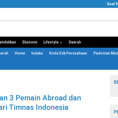
Soal Video “S
endidikan
Ekonomi
Lifestyle
Daerah
aerah
Home
Indeks
Kode Etik Perusahaan
Pedoman Medi
B
an 3 Pemain Abroad dan
ari Timnas Indonesia
P