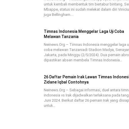
untuk kembali membentuk tim bertabur bintang. Se
Mbappe, status ini sudah melekat dalam diri Vinici
juga Bellingham….
Timnas Indonesia Menggelar Laga Uji Coba
Melawan Tanzania
Neinews.Org – Timnas Indonesia menggelar laga uj
coba melawan Tanzaniadi Stadion Madya, Senayan
Jakarta, pada Minggu (2/5/2024). Dua pemain abr
dipastikan absen membela Timnas Indonesia…
26 Daftar Pemain Irak Lawan Timnas Indones
Zidane Iqbal Contohnya
Neinews.Org – Sebagai informasi, duel antara timn
indonesia vs Irak dijadwalkan terlaksana pada tang
Juni 2024. Berikut daftar 26 pemain Irak yang disia
untuk…