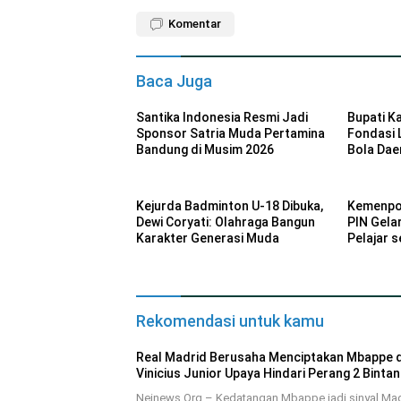
Komentar
Baca Juga
Santika Indonesia Resmi Jadi
Bupati K
Sponsor Satria Muda Pertamina
Fondasi 
Bandung di Musim 2026
Bola Dae
Kejurda Badminton U-18 Dibuka,
Kemenpo
Dewi Coryati: Olahraga Bangun
PIN Gela
Karakter Generasi Muda
Pelajar 
Rekomendasi untuk kamu
Real Madrid Berusaha Menciptakan Mbappe 
Vinicius Junior Upaya Hindari Perang 2 Binta
Neinews.Org – Kedatangan Mbappe jadi sinyal Ma