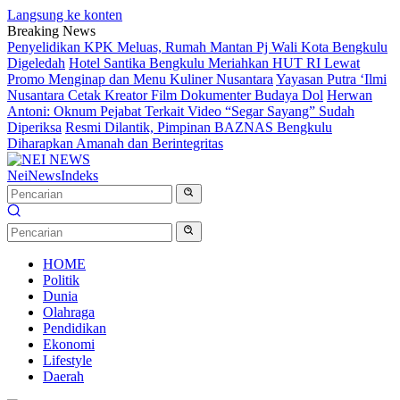
Langsung ke konten
Breaking News
Penyelidikan KPK Meluas, Rumah Mantan Pj Wali Kota Bengkulu
Digeledah
Hotel Santika Bengkulu Meriahkan HUT RI Lewat
Promo Menginap dan Menu Kuliner Nusantara
Yayasan Putra ‘Ilmi
Nusantara Cetak Kreator Film Dokumenter Budaya Dol
Herwan
Antoni: Oknum Pejabat Terkait Video “Segar Sayang” Sudah
Diperiksa
Resmi Dilantik, Pimpinan BAZNAS Bengkulu
Diharapkan Amanah dan Berintegritas
NeiNews
Indeks
HOME
Politik
Dunia
Olahraga
Pendidikan
Ekonomi
Lifestyle
Daerah