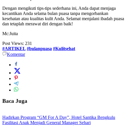
Dengan mengikuti tips-tips sederhana ini, Anda dapat menjaga
kecantikan Anda selama bulan puasa tanpa mengorbankan
kesehatan atau kualitas kulit Anda. Selamat menjalani ibadah puasa
dan tetaplah merawat diri dengan baik!
Mc:Juita
Post Views:
231
#ARTIKEL
#bulanpuasa
#Kulitsehat
Komentar
Baca Juga
Hadirkan Program “GM For A Day”, Hotel Santika Bengkulu
Fasilitasi Anak Menjadi General Manager Sehari