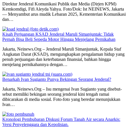
Direktur Jenderal Komunikasi Publik dan Media (Dirjen KPM)
Kemkomdigi, Fifi Aleyda Yahya. Foto/Dok: Ist NEINEWS, Jakarta
— Menyambut arus mudik Lebaran 2025, Kementerian Komunikasi
dan…
Kisah Perjuangan KSAD Jenderal Maruli Simanjuntak: Tidak
Pernah Bisa Beli Sepeda Motor Hingga Menjelang Pernikahan
Jakarta, Neinews.Org – Jenderal Maruli Simanjuntak, Kepala Staf
Angkatan Darat (KSAD), mengungkapkan pengalaman hidup yang
penuh perjuangan dan keterbatasan finansial, bahkan hingga
menjelang pernikahannya dengan…
Benarkah Ivan Sugianto Punya Bekingan Seorang Jenderal?
Jakarta, Neinews.Org – Isu mengenai Ivan Sugianto yang disebut-
sebut memiliki bekingan seorang jenderal kini tengah ramai
dibicarakan di media sosial. Foto-foto yang beredar menunjukkan
Ivan…
Kronologi Pembubaran Diskusi Forum Tanah Air secara Anarkis:
Versi Penyelenggara dan Kepolisian.