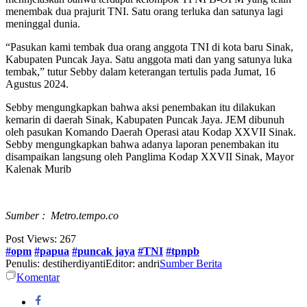
menembak dua prajurit TNI. Satu orang terluka dan satunya lagi
meninggal dunia.
“Pasukan kami tembak dua orang anggota TNI di kota baru Sinak,
Kabupaten Puncak Jaya. Satu anggota mati dan yang satunya luka
tembak,” tutur Sebby dalam keterangan tertulis pada Jumat, 16
Agustus 2024.
Sebby mengungkapkan bahwa aksi penembakan itu dilakukan
kemarin di daerah Sinak, Kabupaten Puncak Jaya. JEM dibunuh
oleh pasukan Komando Daerah Operasi atau Kodap XXVII Sinak.
Sebby mengungkapkan bahwa adanya laporan penembakan itu
disampaikan langsung oleh Panglima Kodap XXVII Sinak, Mayor
Kalenak Murib
Sumber : Metro.tempo.co
Post Views:
267
#opm
#papua
#puncak jaya
#TNI
#tpnpb
Penulis: destiherdiyanti
Editor: andri
Sumber Berita
Komentar