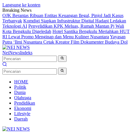
Langsung ke konten
Breaking News
OJK Berantas Ribuan Entitas Keuangan Ilegal, Pinjol Jadi Kasus
Terbanyak
Komdigi Siapkan Infrastruktur Digital Hadapi Ledakan
Teknologi AI
Penyelidikan KPK Meluas, Rumah Mantan Pj Wali
Kota Bengkulu Digeledah
Hotel Santika Bengkulu Meriahkan HUT
RI Lewat Promo Menginap dan Menu Kuliner Nusantara
Yayasan
Putra ‘Ilmi Nusantara Cetak Kreator Film Dokumenter Budaya Dol
NeiNews
Indeks
HOME
Politik
Dunia
Olahraga
Pendidikan
Ekonomi
Lifestyle
Daerah