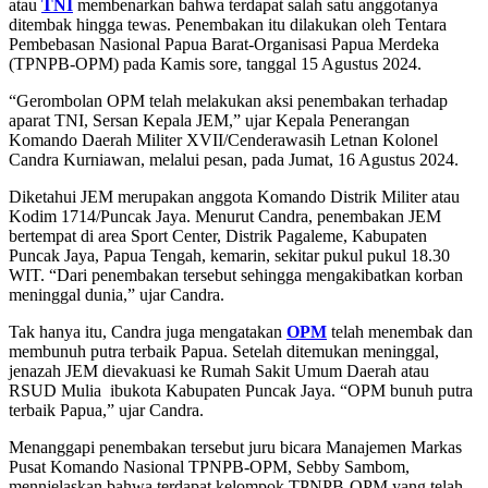
atau
TNI
membenarkan bahwa terdapat salah satu anggotanya
ditembak hingga tewas. Penembakan itu dilakukan oleh Tentara
Pembebasan Nasional Papua Barat-Organisasi Papua Merdeka
(TPNPB-OPM) pada Kamis sore, tanggal 15 Agustus 2024.
“Gerombolan OPM telah melakukan aksi penembakan terhadap
aparat TNI, Sersan Kepala JEM,” ujar Kepala Penerangan
Komando Daerah Militer XVII/Cenderawasih Letnan Kolonel
Candra Kurniawan, melalui pesan, pada Jumat, 16 Agustus 2024.
Diketahui JEM merupakan anggota Komando Distrik Militer atau
Kodim 1714/Puncak Jaya. Menurut Candra, penembakan JEM
bertempat di area Sport Center, Distrik Pagaleme, Kabupaten
Puncak Jaya, Papua Tengah, kemarin, sekitar pukul pukul 18.30
WIT. “Dari penembakan tersebut sehingga mengakibatkan korban
meninggal dunia,” ujar Candra.
Tak hanya itu, Candra juga mengatakan
OPM
telah menembak dan
membunuh putra terbaik Papua. Setelah ditemukan meninggal,
jenazah JEM dievakuasi ke Rumah Sakit Umum Daerah atau
RSUD Mulia ibukota Kabupaten Puncak Jaya. “OPM bunuh putra
terbaik Papua,” ujar Candra.
Menanggapi penembakan tersebut juru bicara Manajemen Markas
Pusat Komando Nasional TPNPB-OPM, Sebby Sambom,
mennjelaskan bahwa terdapat kelompok TPNPB-OPM yang telah