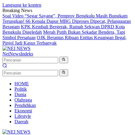
Langsung ke konten
Breaking News
Soal Video “Segar Sayang”, Pemprov Bengkulu Masih Bungkam
Terungkap! 66 Kepala Dapur MBG Diproses Dipecat, Pelanggaran
Beragam
KPK Kembali Bergerak, Rumah Sekwan DPRD Kota
Bengkulu Digeledah
Merah Putih Bukan Sekadar Bendera, Tapi
Simbol Persatuan
OJK Berantas Ribuan Entitas Keuangan Ilegal,
Pinjol Jadi Kasus Terbanyak
NeiNews
Indeks
HOME
Politik
Dunia
Olahraga
Pendidikan
Ekonomi
Lifestyle
Daerah