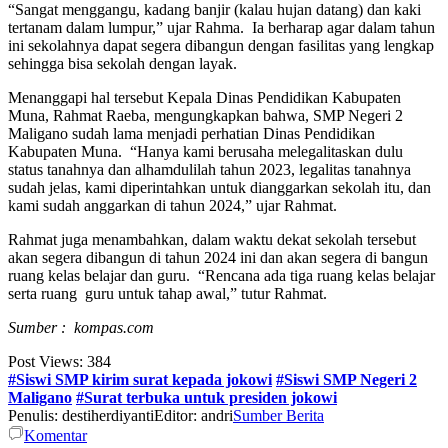
“Sangat menggangu, kadang banjir (kalau hujan datang) dan kaki
tertanam dalam lumpur,” ujar Rahma. Ia berharap agar dalam tahun
ini sekolahnya dapat segera dibangun dengan fasilitas yang lengkap
sehingga bisa sekolah dengan layak.
Menanggapi hal tersebut Kepala Dinas Pendidikan Kabupaten
Muna, Rahmat Raeba, mengungkapkan bahwa, SMP Negeri 2
Maligano sudah lama menjadi perhatian Dinas Pendidikan
Kabupaten Muna. “Hanya kami berusaha melegalitaskan dulu
status tanahnya dan alhamdulilah tahun 2023, legalitas tanahnya
sudah jelas, kami diperintahkan untuk dianggarkan sekolah itu, dan
kami sudah anggarkan di tahun 2024,” ujar Rahmat.
Rahmat juga menambahkan, dalam waktu dekat sekolah tersebut
akan segera dibangun di tahun 2024 ini dan akan segera di bangun
ruang kelas belajar dan guru. “Rencana ada tiga ruang kelas belajar
serta ruang guru untuk tahap awal,” tutur Rahmat.
Sumber : kompas.com
Post Views:
384
#Siswi SMP kirim surat kepada jokowi
#Siswi SMP Negeri 2
Maligano
#Surat terbuka untuk presiden jokowi
Penulis: destiherdiyanti
Editor: andri
Sumber Berita
Komentar