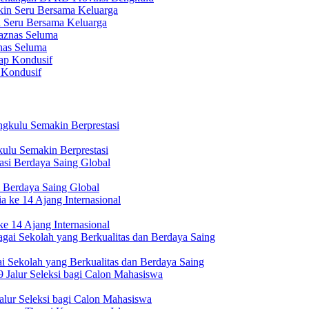
n Seru Bersama Keluarga
nas Seluma
 Kondusif
ulu Semakin Berprestasi
 Berdaya Saing Global
e 14 Ajang Internasional
i Sekolah yang Berkualitas dan Berdaya Saing
lur Seleksi bagi Calon Mahasiswa