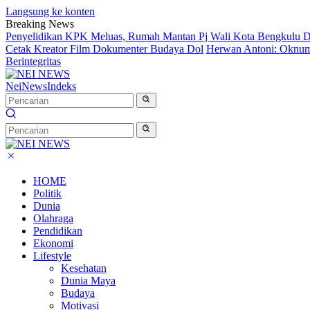
Langsung ke konten
Breaking News
Penyelidikan KPK Meluas, Rumah Mantan Pj Wali Kota Bengkulu D
Cetak Kreator Film Dokumenter Budaya Dol
Herwan Antoni: Oknum 
Berintegritas
NeiNews
Indeks
HOME
Politik
Dunia
Olahraga
Pendidikan
Ekonomi
Lifestyle
Kesehatan
Dunia Maya
Budaya
Motivasi