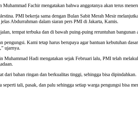
n Muhammad Fachir mengatakan bahwa anggotanya akan terus menerus
estina. PMI bekerja sama dengan Bulan Sabit Merah Mesir melanjutka
” jelas Abdurrahman dalam siaran pers PMI di Jakarta, Kamis.
-jalan, tempat terbuka dan di bawah puing-puing reruntuhan bangunan a
an pengungsi. Kami tetap harus berupaya agar bantuan kebutuhan das
,” ujarnya.
fin Muhammad Hadi mengatakan sejak Februari lalu, PMI telah melakuka
gadaan.
at dari bahan ringan dan berkualitas tinggi, sehingga bisa dipindahkan.
seperti tali, pasak, dan palu sehingga setiap warga pengungsi bisa men