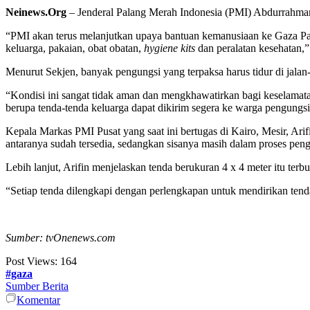
Neinews.Org
– Jenderal Palang Merah Indonesia (PMI) Abdurrahma
“PMI akan terus melanjutkan upaya bantuan kemanusiaan ke Gaza Pal
keluarga, pakaian, obat obatan,
hygiene kits
dan peralatan kesehatan,
Menurut Sekjen, banyak pengungsi yang terpaksa harus tidur di jalan
“Kondisi ini sangat tidak aman dan mengkhawatirkan bagi keselamat
berupa tenda-tenda keluarga dapat dikirim segera ke warga pengungsi
Kepala Markas PMI Pusat yang saat ini bertugas di Kairo, Mesir, Ari
antaranya sudah tersedia, sedangkan sisanya masih dalam proses pen
Lebih lanjut, Arifin menjelaskan tenda berukuran 4 x 4 meter itu terbu
“Setiap tenda dilengkapi dengan perlengkapan untuk mendirikan tenda 
Sumber: tvOnenews.com
Post Views:
164
#gaza
Sumber Berita
Komentar