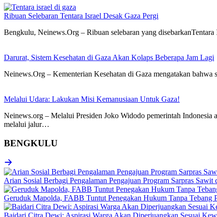
Ribuan Selebaran Tentara Israel Desak Gaza Pergi
Bengkulu, Neinews.Org – Ribuan selebaran yang disebarkanTentara 
Darurat, Sistem Kesehatan di Gaza Akan Kolaps Beberapa Jam Lagi
Neinews.Org – Kementerian Kesehatan di Gaza mengatakan bahwa sis
Melalui Udara: Lakukan Misi Kemanusiaan Untuk Gaza!
Neinews.org – Melalui Presiden Joko Widodo pemerintah Indonesia 
melalui jalur…
BENGKULU
Arian Sosial Berbagi Pengalaman Pengajuan Program Sarpras Sawit
Geruduk Mapolda, FABB Tuntut Penegakan Hukum Tanpa Tebang P
Baidari Citra Dewi: Aspirasi Warga Akan Diperjuangkan Sesuai K