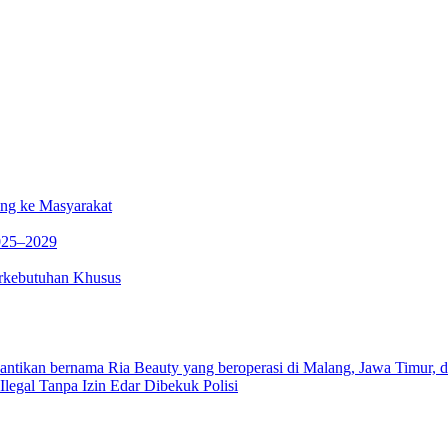
ng ke Masyarakat
025–2029
rkebutuhan Khusus
legal Tanpa Izin Edar Dibekuk Polisi