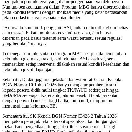
merupakan produk legal yang diatur penggunaannya oleh negara.
Namun, penggunaannya dalam Program MBG hanya diperbolehkan
pada kondisi tertentu dengan indikasi medis yang ketat berdasarkan
rekomendasi tenaga kesehatan atau dokter.
“Artinya bukan untuk pengganti ASI, bukan untuk dibagikan bebas
atau massal, bukan untuk promosi industri susu, dan hanya
diberikan pada kasus tertentu serta waktu tertentu sesuai regulasi
yang berlaku,” ujarnya.
Ia menegaskan fokus utama Program MBG tetap pada pemenuhan
kebutuhan gizi masyarakat, perlindungan ASI eksklusif, serta
memastikan setiap intervensi dilakukan sesuai kondisi kesehatan dan
kebutuhan gizi di lapangan.
Selain itu, Dadan juga menjelaskan bahwa Surat Edaran Kepala
BGN Nomor 10 Tahun 2026 hanya mengatur pemberian susu
kepada peserta didik mulai tingkat TK/PAUD sederajat hingga
SMA/MA sederajat. Karena itu, aturan tersebut tidak berkaitan
dengan penyediaan susu bagi balita, ibu hamil, maupun ibu
menyusui atau kelompok 3B.
Sementara itu, SK Kepala BGN Nomor 63426.2 Tahun 2026
merupakan petunjuk teknis terkait spesifikasi, kandungan gizi,
mekanisme penyediaan, hingga distribusi susu termasuk bagi
kelompok balita non-PAUD, ibu hamil, dan ibu menyusui.