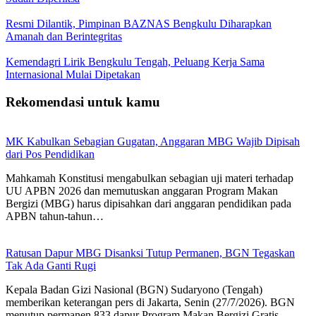
Resmi Dilantik, Pimpinan BAZNAS Bengkulu Diharapkan
Amanah dan Berintegritas
Kemendagri Lirik Bengkulu Tengah, Peluang Kerja Sama
Internasional Mulai Dipetakan
Rekomendasi untuk kamu
MK Kabulkan Sebagian Gugatan, Anggaran MBG Wajib Dipisah
dari Pos Pendidikan
Mahkamah Konstitusi mengabulkan sebagian uji materi terhadap
UU APBN 2026 dan memutuskan anggaran Program Makan
Bergizi (MBG) harus dipisahkan dari anggaran pendidikan pada
APBN tahun-tahun…
Ratusan Dapur MBG Disanksi Tutup Permanen, BGN Tegaskan
Tak Ada Ganti Rugi
Kepala Badan Gizi Nasional (BGN) Sudaryono (Tengah)
memberikan keterangan pers di Jakarta, Senin (27/7/2026). BGN
menutup permanen 833 dapur Program Makan Bergizi Gratis