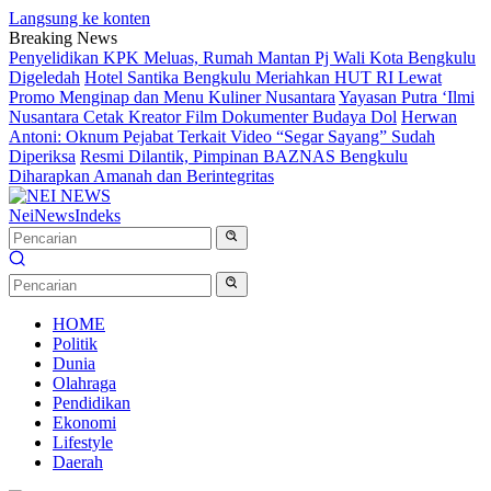
Langsung ke konten
Breaking News
Penyelidikan KPK Meluas, Rumah Mantan Pj Wali Kota Bengkulu
Digeledah
Hotel Santika Bengkulu Meriahkan HUT RI Lewat
Promo Menginap dan Menu Kuliner Nusantara
Yayasan Putra ‘Ilmi
Nusantara Cetak Kreator Film Dokumenter Budaya Dol
Herwan
Antoni: Oknum Pejabat Terkait Video “Segar Sayang” Sudah
Diperiksa
Resmi Dilantik, Pimpinan BAZNAS Bengkulu
Diharapkan Amanah dan Berintegritas
NeiNews
Indeks
HOME
Politik
Dunia
Olahraga
Pendidikan
Ekonomi
Lifestyle
Daerah