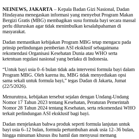
NEINEWS, JAKARTA
– Kepala
Badan Gizi Nasional
, Dadan
Hindayana menegaskan informasi yang menyebut Program Makan
Bergizi Gratis (MBG) membagikan susu formula bayi secara massal
perlu diluruskan agar tidak menimbulkan kesalahpahaman di
masyarakat.
Dadan memastikan kebijakan Program MBG tetap mengacu pada
prinsip perlindungan pemberian ASI eksklusif sebagaimana
rekomendasi Organisasi Kesehatan Dunia atau WHO serta
ketentuan regulasi nasional yang berlaku di Indonesia.
“Untuk bayi usia 0–6 bulan tidak ada intervensi formula bayi dalam
Program MBG. Oleh karena itu, MBG tidak menyediakan opsi
sama sekali untuk formula bayi,” tegas Dadan di Jakarta, Jumat
(22/5/2026).
Menurutnya, kebijakan tersebut sejalan dengan Undang-Undang
Nomor 17 Tahun 2023 tentang Kesehatan, Peraturan Pemerintah
Nomor 28 Tahun 2024 tentang Kesehatan, serta rekomendasi WHO
terkait perlindungan ASI eksklusif bagi bayi.
Dadan menjelaskan bahwa produk seperti formula lanjutan untuk
bayi usia 6–12 bulan, formula pertumbuhan anak usia 12–36 bulan,
hingga minuman khusus ibu hamil dan menyusui memang