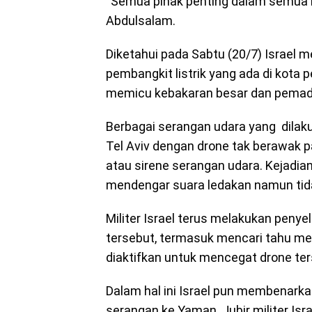
“Semua pihak penting dalam semua le
Abdulsalam.
Diketahui pada Sabtu (20/7) Israel
pembangkit listrik yang ada di kota
memicu kebakaran besar dan pemadama
Berbagai serangan udara yang dilaku
Tel Aviv dengan drone tak berawak p
atau sirene serangan udara. Kejadia
mendengar suara ledakan namun tida
Militer Israel terus melakukan penyel
tersebut, termasuk mencari tahu men
diaktifkan untuk mencegat drone ter
Dalam hal ini Israel pun membenarka
serangan ke Yaman. Jubir militer Isr