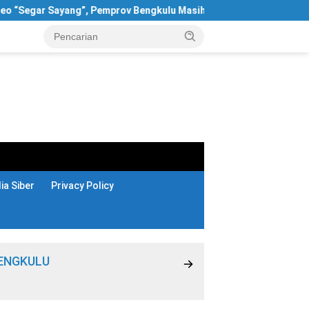
Sayang”, Pemprov Bengkulu Masih Bungkam
Terungkap! 66
a Siber
Privacy Policy
ENGKULU