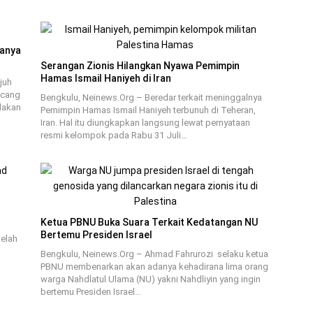
ranya
Serangan Zionis Hilangkan Nyawa Pemimpin
Hamas Ismail Haniyeh di Iran
juh
ncang
Bengkulu, Neinews.Org – Beredar terkait meninggalnya
dakan
Pemimpin Hamas Ismail Haniyeh terbunuh di Teheran,
Iran. Hal itu diungkapkan langsung lewat pernyataan
resmi kelompok pada Rabu 31 Juli…
Ketua PBNU Buka Suara Terkait Kedatangan NU
Bertemu Presiden Israel
telah
Bengkulu, Neinews.Org – Ahmad Fahrurozi selaku ketua
PBNU membenarkan akan adanya kehadirana lima orang
warga Nahdlatul Ulama (NU) yakni Nahdliyin yang ingin
bertemu Presiden Israel…