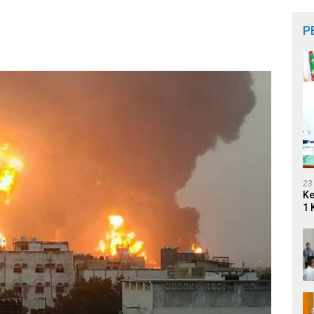
P
23
Ke
1 