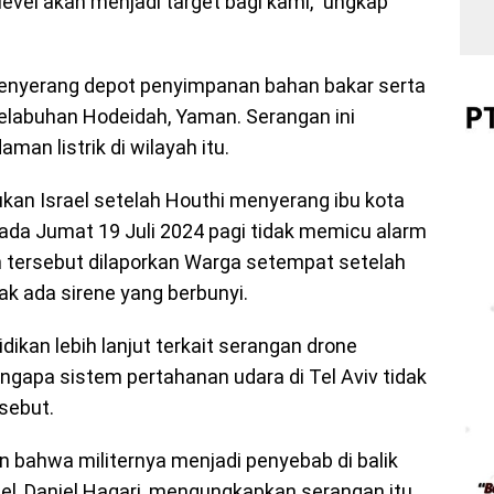
vel akan menjadi target bagi kami,” ungkap
 menyerang depot penyimpanan bahan bakar serta
 pelabuhan Hodeidah, Yaman. Serangan ini
n listrik di wilayah itu.
kan Israel setelah Houthi menyerang ibu kota
ada Jumat 19 Juli 2024 pagi tidak memicu alarm
n tersebut dilaporkan Warga setempat setelah
k ada sirene yang berbunyi.
idikan lebih lanjut terkait serangan drone
gapa sistem pertahanan udara di Tel Aviv tidak
sebut.
n bahwa militernya menjadi penyebab di balik
ael, Daniel Hagari, mengungkapkan serangan itu