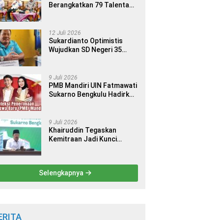
Berangkatkan 79 Talenta
Terbaik Indonesia ke 14
Ajang Internasional
12 Juli 2026
Sukardianto Optimistis
Wujudkan SD Negeri 35
Seluma sebagai Sekolah
yang Berkualitas dan
Berdaya Saing
9 Juli 2026
PMB Mandiri UIN Fatmawati
Sukarno Bengkulu Hadirkan
9 Jalur Seleksi bagi Calon
Mahasiswa
9 Juli 2026
Khairuddin Tegaskan
Kemitraan Jadi Kunci
Kemajuan Perguruan Tinggi
Keagamaan Islam
Selengkapnya
ERITA