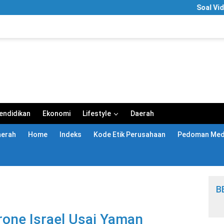
Soal Video “Segar 
endidikan
Ekonomi
Lifestyle
Daerah
aerah
Home
Indeks
Kode Etik Perusahaan
Pedoman Medi
B
Drone Israel Usai Yaman