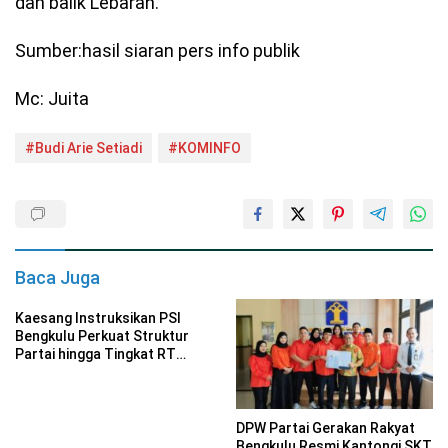
dan balik Lebaran.
Sumber:hasil siaran pers info publik
Mc: Juita
#Budi Arie Setiadi
#KOMINFO
Baca Juga
Kaesang Instruksikan PSI
Bengkulu Perkuat Struktur
Partai hingga Tingkat RT
Hadapi Pemilu 2029
DPW Partai Gerakan Rakyat
Bengkulu Resmi Kantongi SKT,