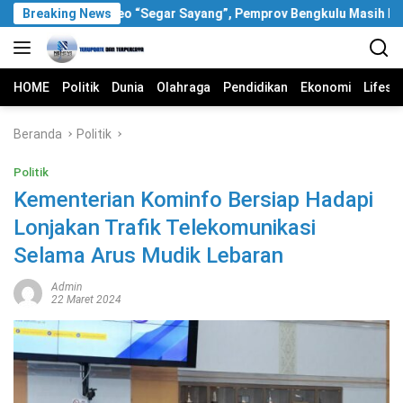
Langsung
Breaking News
Soal Video “Segar Sayang”, Pemprov Bengkulu Masih Bungk
ke
konten
HOME
Politik
Dunia
Olahraga
Pendidikan
Ekonomi
Lifest
Beranda
Politik
Politik
Kementerian Kominfo Bersiap Hadapi
Lonjakan Trafik Telekomunikasi
Selama Arus Mudik Lebaran
Admin
22 Maret 2024