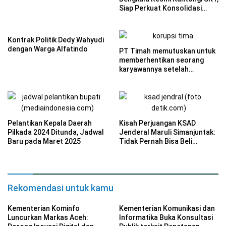
Siap Perkuat Konsolidasi
Politik
Kontrak Politik Dedy Wahyudi
dengan Warga Alfatindo
PT Timah memutuskan untuk
memberhentikan seorang
karyawannya setelah
unggahan video TikTok yang
menghina tenaga honorer
terkait penggunaan BPJS
menuai kontroversi.
Pelantikan Kepala Daerah
Kisah Perjuangan KSAD
Pilkada 2024 Ditunda, Jadwal
Jenderal Maruli Simanjuntak:
Baru pada Maret 2025
Tidak Pernah Bisa Beli
Sepeda Motor Hingga
Menjelang Pernikahan
Rekomendasi untuk kamu
Kementerian Kominfo
Kementerian Komunikasi dan
Luncurkan Markas Aceh:
Informatika Buka Konsultasi