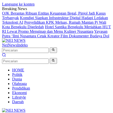
Langsung ke konten
Breaking News
OJK Berantas Ribuan Entitas Keuangan Ilegal, Pinjol Jadi Kasus
Terbanyak
Komdigi Siapkan Infrastruktur Digital Hadapi Ledakan
Teknologi AI
Penyelidikan KPK Meluas, Rumah Mantan Pj Wali
Kota Bengkulu Digeledah
Hotel Santika Bengkulu Meriahkan HUT
RI Lewat Promo Menginap dan Menu Kuliner Nusantara
Yayasan
Putra ‘Ilmi Nusantara Cetak Kreator Film Dokumenter Budaya Dol
NeiNews
Indeks
HOME
Politik
Dunia
Olahraga
Pendidikan
Ekonomi
Lifestyle
Daerah