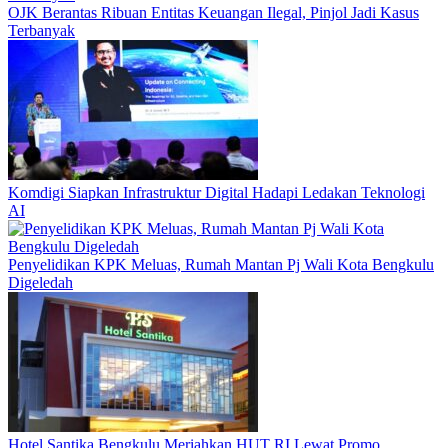
OJK Berantas Ribuan Entitas Keuangan Ilegal, Pinjol Jadi Kasus
Terbanyak
Komdigi Siapkan Infrastruktur Digital Hadapi Ledakan Teknologi
AI
Penyelidikan KPK Meluas, Rumah Mantan Pj Wali Kota Bengkulu
Digeledah
Hotel Santika Bengkulu Meriahkan HUT RI Lewat Promo