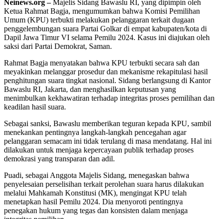
Neinews.org –
Majelis Sidang Bawaslu RI, yang dipimpin oleh
Ketua Rahmat Bagja, mengumumkan bahwa Komisi Pemilihan
Umum (KPU) terbukti melakukan pelanggaran terkait dugaan
penggelembungan suara Partai Golkar di empat kabupaten/kota di
Dapil Jawa Timur VI selama Pemilu 2024. Kasus ini diajukan oleh
saksi dari Partai Demokrat, Saman.
Rahmat Bagja menyatakan bahwa KPU terbukti secara sah dan
meyakinkan melanggar prosedur dan mekanisme rekapitulasi hasil
penghitungan suara tingkat nasional. Sidang berlangsung di Kantor
Bawaslu RI, Jakarta, dan menghasilkan keputusan yang
menimbulkan kekhawatiran terhadap integritas proses pemilihan dan
keadilan hasil suara.
Sebagai sanksi, Bawaslu memberikan teguran kepada KPU, sambil
menekankan pentingnya langkah-langkah pencegahan agar
pelanggaran semacam ini tidak terulang di masa mendatang. Hal ini
dilakukan untuk menjaga kepercayaan publik terhadap proses
demokrasi yang transparan dan adil.
Puadi, sebagai Anggota Majelis Sidang, menegaskan bahwa
penyelesaian perselisihan terkait perolehan suara harus dilakukan
melalui Mahkamah Konstitusi (MK), mengingat KPU telah
menetapkan hasil Pemilu 2024. Dia menyoroti pentingnya
penegakan hukum yang tegas dan konsisten dalam menjaga