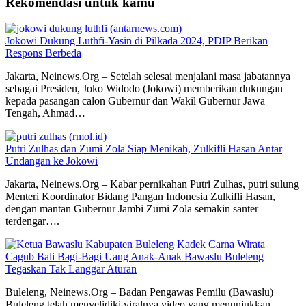
Rekomendasi untuk kamu
Jokowi Dukung Luthfi-Yasin di Pilkada 2024, PDIP Berikan
Respons Berbeda
Jakarta, Neinews.Org – Setelah selesai menjalani masa jabatannya
sebagai Presiden, Joko Widodo (Jokowi) memberikan dukungan
kepada pasangan calon Gubernur dan Wakil Gubernur Jawa
Tengah, Ahmad…
Putri Zulhas dan Zumi Zola Siap Menikah, Zulkifli Hasan Antar
Undangan ke Jokowi
Jakarta, Neinews.Org – Kabar pernikahan Putri Zulhas, putri sulung
Menteri Koordinator Bidang Pangan Indonesia Zulkifli Hasan,
dengan mantan Gubernur Jambi Zumi Zola semakin santer
terdengar….
Cagub Bali Bagi-Bagi Uang Anak-Anak Bawaslu Buleleng
Tegaskan Tak Langgar Aturan
Buleleng, Neinews.Org – Badan Pengawas Pemilu (Bawaslu)
Buleleng telah menyelidiki viralnya video yang menunjukkan