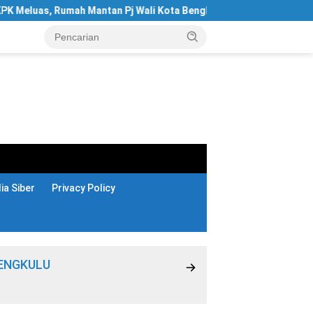
uas, Rumah Mantan Pj Wali Kota Bengkulu Digeledah
Hotel
a Siber
Privacy Policy
ENGKULU