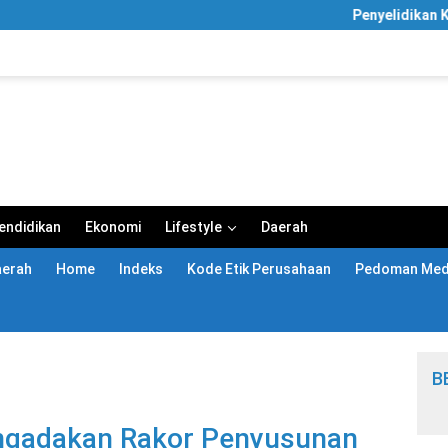
Penyelidikan KPK Mel
endidikan
Ekonomi
Lifestyle
Daerah
aerah
Home
Indeks
Kode Etik Perusahaan
Pedoman Medi
B
ngadakan Rakor Penyusunan