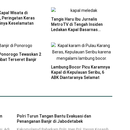
Kapal Wisata di
, Peringatan Keras
Tangis Haru Ibu Jurnalis
ainya Keselamatan
MetroTV di Tengah Insiden
Ledakan Kapal Basarnas
Ternate
i Ponorogo Tewaskan 2
bat Terseret Banjir
Lambung Bocor Picu Karamnya
Kapal di Kepulauan Seribu, 6
ABK Diantaranya Selamat
an
Polri Turun Tangan Bantu Evakuasi dan
Penanganan Banjir di Jabodetabek
i, Adi
Kakorpolairud Baharkam Polri, Irjen Pol. Yassin Kosasih