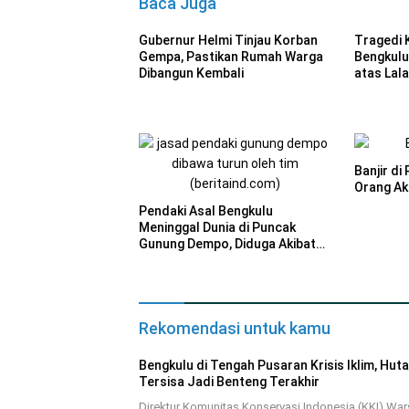
Baca Juga
Gubernur Helmi Tinjau Korban
Tragedi 
Gempa, Pastikan Rumah Warga
Bengkulu
Dibangun Kembali
atas Lal
Banjir d
Orang Aki
Pendaki Asal Bengkulu
Meninggal Dunia di Puncak
Gunung Dempo, Diduga Akibat
Hipotermia dan Kelelahan
Rekomendasi untuk kamu
Bengkulu di Tengah Pusaran Krisis Iklim, Hut
Tersisa Jadi Benteng Terakhir
Direktur Komunitas Konservasi Indonesia (KKI) Wars