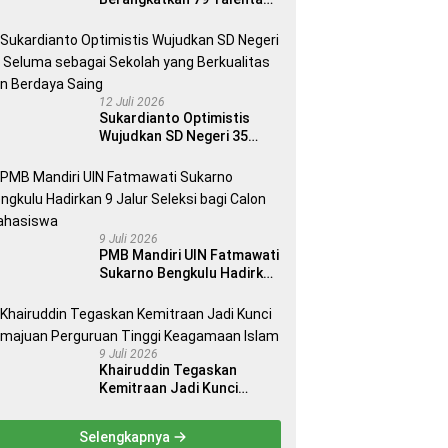
Terbaik Indonesia ke 14
Ajang Internasional
12 Juli 2026
Sukardianto Optimistis
Wujudkan SD Negeri 35
Seluma sebagai Sekolah
yang Berkualitas dan
Berdaya Saing
9 Juli 2026
PMB Mandiri UIN Fatmawati
Sukarno Bengkulu Hadirkan
9 Jalur Seleksi bagi Calon
Mahasiswa
9 Juli 2026
Khairuddin Tegaskan
Kemitraan Jadi Kunci
Kemajuan Perguruan Tinggi
Keagamaan Islam
Selengkapnya