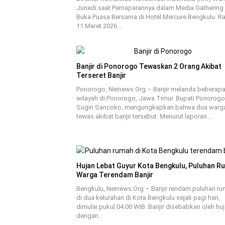
Junedi saat Pemaparannya dalam Media Gathering
Buka Puasa Bersama di Hotel Mercure Bengkulu. R
11 Maret 2026….
Banjir di Ponorogo Tewaskan 2 Orang Akibat
Terseret Banjir
Ponorogo, Neinews.Org – Banjir melanda beberap
wilayah di Ponorogo, Jawa Timur. Bupati Ponorogo
Sugiri Sancoko, mengungkapkan bahwa dua warg
tewas akibat banjir tersebut. Menurut laporan…
Hujan Lebat Guyur Kota Bengkulu, Puluhan R
Warga Terendam Banjir
Bengkulu, Neinews.Org – Banjir rendam puluhan r
di dua kelurahan di Kota Bengkulu sejak pagi hari,
dimulai pukul 04:00 WIB. Banjir disebabkan oleh hu
dengan…