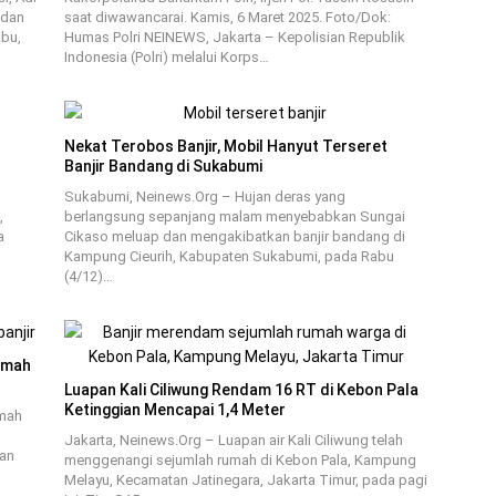
 dan
saat diwawancarai. Kamis, 6 Maret 2025. Foto/Dok:
abu,
Humas Polri NEINEWS, Jakarta – Kepolisian Republik
Indonesia (Polri) melalui Korps…
Nekat Terobos Banjir, Mobil Hanyut Terseret
Banjir Bandang di Sukabumi
a
Sukabumi, Neinews.Org – Hujan deras yang
,
berlangsung sepanjang malam menyebabkan Sungai
a
Cikaso meluap dan mengakibatkan banjir bandang di
Kampung Cieurih, Kabupaten Sukabumi, pada Rabu
(4/12)…
umah
Luapan Kali Ciliwung Rendam 16 RT di Kebon Pala
Ketinggian Mencapai 1,4 Meter
umah
Jakarta, Neinews.Org – Luapan air Kali Ciliwung telah
jan
menggenangi sejumlah rumah di Kebon Pala, Kampung
Melayu, Kecamatan Jatinegara, Jakarta Timur, pada pagi