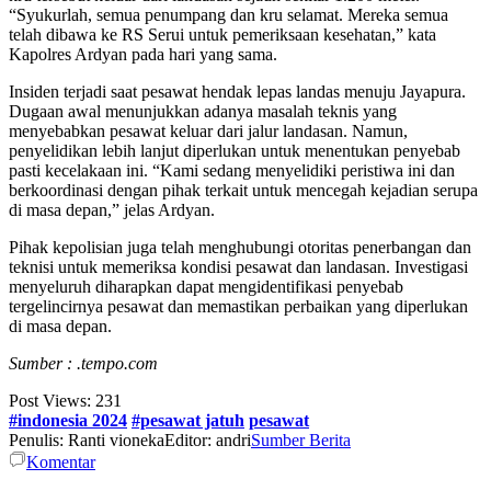
“Syukurlah, semua penumpang dan kru selamat. Mereka semua
telah dibawa ke RS Serui untuk pemeriksaan kesehatan,” kata
Kapolres Ardyan pada hari yang sama.
Insiden terjadi saat pesawat hendak lepas landas menuju Jayapura.
Dugaan awal menunjukkan adanya masalah teknis yang
menyebabkan pesawat keluar dari jalur landasan. Namun,
penyelidikan lebih lanjut diperlukan untuk menentukan penyebab
pasti kecelakaan ini. “Kami sedang menyelidiki peristiwa ini dan
berkoordinasi dengan pihak terkait untuk mencegah kejadian serupa
di masa depan,” jelas Ardyan.
Pihak kepolisian juga telah menghubungi otoritas penerbangan dan
teknisi untuk memeriksa kondisi pesawat dan landasan. Investigasi
menyeluruh diharapkan dapat mengidentifikasi penyebab
tergelincirnya pesawat dan memastikan perbaikan yang diperlukan
di masa depan.
Sumber :
.tempo.com
Post Views:
231
#indonesia 2024
#pesawat jatuh
pesawat
Penulis: Ranti vioneka
Editor: andri
Sumber Berita
Komentar