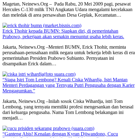
Magetan, Neinews.Org – Pada Rabu, 20 Mei 2009 pagi, pesawat
Hercules C-130 milik TNI Angkatan Udara mengalami kecelakaan
dan meledak di area persawahan Desa Geplak, Kecamatan…
Erick Thohir kepada BUMN: Siapkan diri, di pemerintahan
Prabowo, pekerjaan akan semakin menuntut usaha lebih keras.
Jakarta, Neinews.Org –Menteri BUMN, Erick Thohir, meminta
perusahaan-perusahaan milik negara untuk bekerja lebih keras di era
pemerintahan Presiden Prabowo Subianto. Pernyataan ini
disampaikan Erick dalam…
“Siapa Istri Tom Lembong? Kenali Ciska Wihardja, Istri Mantan
Menteri Perdagangan yang Ternyata Putri Pengusaha dengan Karier
Mengagumkan.”
Jakarta, Neinews.Org –Inilah sosok Ciska Wihardja, istri Tom
Lembong, yang ternyata memiliki profesi mengesankan dan berasal
dari keluarga pengusaha. Nama Tom Lembong belakangan ini
menjadi…
“Ganteng Abis! Kenalan dengan Kyran Djiwandono, Cucu