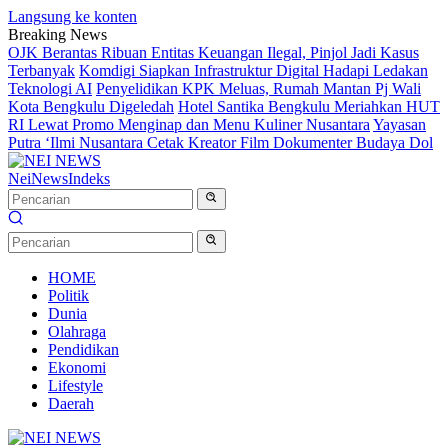
Langsung ke konten
Breaking News
OJK Berantas Ribuan Entitas Keuangan Ilegal, Pinjol Jadi Kasus
Terbanyak
Komdigi Siapkan Infrastruktur Digital Hadapi Ledakan
Teknologi AI
Penyelidikan KPK Meluas, Rumah Mantan Pj Wali
Kota Bengkulu Digeledah
Hotel Santika Bengkulu Meriahkan HUT
RI Lewat Promo Menginap dan Menu Kuliner Nusantara
Yayasan
Putra ‘Ilmi Nusantara Cetak Kreator Film Dokumenter Budaya Dol
NeiNews
Indeks
HOME
Politik
Dunia
Olahraga
Pendidikan
Ekonomi
Lifestyle
Daerah