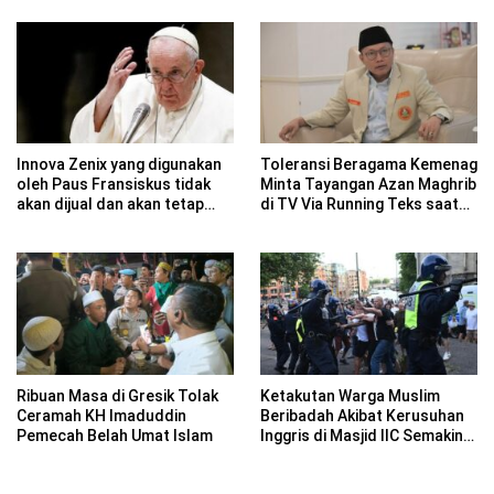
Innova Zenix yang digunakan
Toleransi Beragama Kemenag
oleh Paus Fransiskus tidak
Minta Tayangan Azan Maghrib
akan dijual dan akan tetap
di TV Via Running Teks saat
menjadi milik Kedutaan Besar
Misa Paus Paus Fransiskus
Vatikan.
Ribuan Masa di Gresik Tolak
Ketakutan Warga Muslim
Ceramah KH Imaduddin
Beribadah Akibat Kerusuhan
Pemecah Belah Umat Islam
Inggris di Masjid IIC Semakin
Mencekam