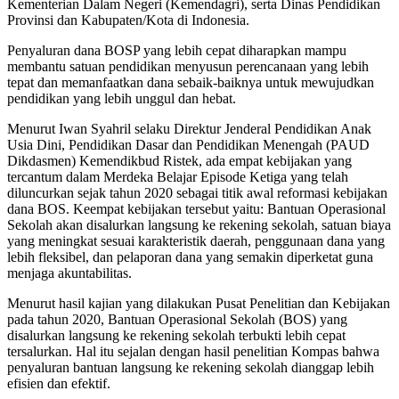
Kementerian Dalam Negeri (Kemendagri), serta Dinas Pendidikan
Provinsi dan Kabupaten/Kota di Indonesia.
Penyaluran dana BOSP yang lebih cepat diharapkan mampu
membantu satuan pendidikan menyusun perencanaan yang lebih
tepat dan memanfaatkan dana sebaik-baiknya untuk mewujudkan
pendidikan yang lebih unggul dan hebat.
Menurut Iwan Syahril selaku Direktur Jenderal Pendidikan Anak
Usia Dini, Pendidikan Dasar dan Pendidikan Menengah (PAUD
Dikdasmen) Kemendikbud Ristek, ada empat kebijakan yang
tercantum dalam Merdeka Belajar Episode Ketiga yang telah
diluncurkan sejak tahun 2020 sebagai titik awal reformasi kebijakan
dana BOS. Keempat kebijakan tersebut yaitu: Bantuan Operasional
Sekolah akan disalurkan langsung ke rekening sekolah, satuan biaya
yang meningkat sesuai karakteristik daerah, penggunaan dana yang
lebih fleksibel, dan pelaporan dana yang semakin diperketat guna
menjaga akuntabilitas.
Menurut hasil kajian yang dilakukan Pusat Penelitian dan Kebijakan
pada tahun 2020, Bantuan Operasional Sekolah (BOS) yang
disalurkan langsung ke rekening sekolah terbukti lebih cepat
tersalurkan. Hal itu sejalan dengan hasil penelitian Kompas bahwa
penyaluran bantuan langsung ke rekening sekolah dianggap lebih
efisien dan efektif.