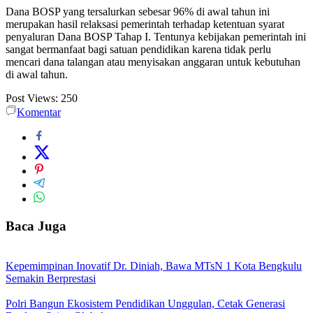
Dana BOSP yang tersalurkan sebesar 96% di awal tahun ini
merupakan hasil relaksasi pemerintah terhadap ketentuan syarat
penyaluran Dana BOSP Tahap I. Tentunya kebijakan pemerintah ini
sangat bermanfaat bagi satuan pendidikan karena tidak perlu
mencari dana talangan atau menyisakan anggaran untuk kebutuhan
di awal tahun.
Post Views:
250
Komentar
Baca Juga
Kepemimpinan Inovatif Dr. Diniah, Bawa MTsN 1 Kota Bengkulu
Semakin Berprestasi
Polri Bangun Ekosistem Pendidikan Unggulan, Cetak Generasi