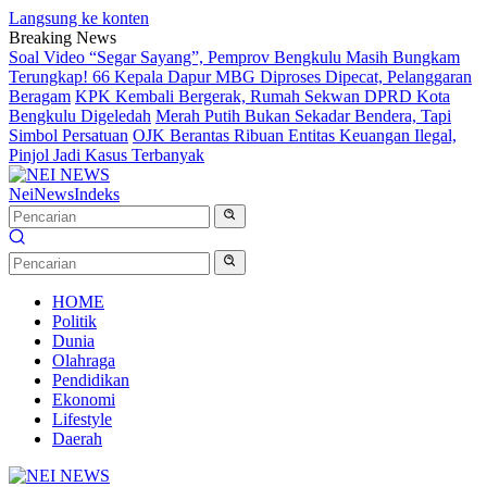
Langsung ke konten
Breaking News
Soal Video “Segar Sayang”, Pemprov Bengkulu Masih Bungkam
Terungkap! 66 Kepala Dapur MBG Diproses Dipecat, Pelanggaran
Beragam
KPK Kembali Bergerak, Rumah Sekwan DPRD Kota
Bengkulu Digeledah
Merah Putih Bukan Sekadar Bendera, Tapi
Simbol Persatuan
OJK Berantas Ribuan Entitas Keuangan Ilegal,
Pinjol Jadi Kasus Terbanyak
NeiNews
Indeks
HOME
Politik
Dunia
Olahraga
Pendidikan
Ekonomi
Lifestyle
Daerah