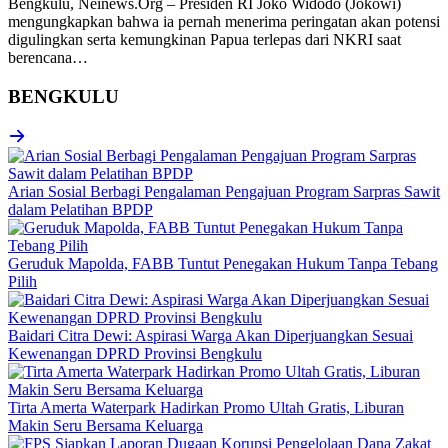
Bengkulu, Neinews.Org – Presiden RI Joko Widodo (Jokowi)
mengungkapkan bahwa ia pernah menerima peringatan akan potensi
digulingkan serta kemungkinan Papua terlepas dari NKRI saat
berencana…
BENGKULU
Arian Sosial Berbagi Pengalaman Pengajuan Program Sarpras Sawit
dalam Pelatihan BPDP
Geruduk Mapolda, FABB Tuntut Penegakan Hukum Tanpa Tebang
Pilih
Baidari Citra Dewi: Aspirasi Warga Akan Diperjuangkan Sesuai
Kewenangan DPRD Provinsi Bengkulu
Tirta Amerta Waterpark Hadirkan Promo Ultah Gratis, Liburan
Makin Seru Bersama Keluarga