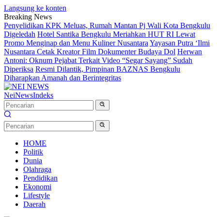
Langsung ke konten
Breaking News
Penyelidikan KPK Meluas, Rumah Mantan Pj Wali Kota Bengkulu
Digeledah
Hotel Santika Bengkulu Meriahkan HUT RI Lewat
Promo Menginap dan Menu Kuliner Nusantara
Yayasan Putra ‘Ilmi
Nusantara Cetak Kreator Film Dokumenter Budaya Dol
Herwan
Antoni: Oknum Pejabat Terkait Video “Segar Sayang” Sudah
Diperiksa
Resmi Dilantik, Pimpinan BAZNAS Bengkulu
Diharapkan Amanah dan Berintegritas
NeiNews
Indeks
HOME
Politik
Dunia
Olahraga
Pendidikan
Ekonomi
Lifestyle
Daerah