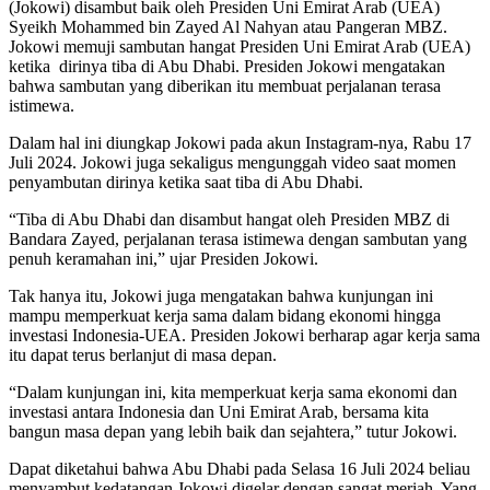
(Jokowi) disambut baik oleh Presiden Uni Emirat Arab (UEA)
Syeikh Mohammed bin Zayed Al Nahyan atau Pangeran MBZ.
Jokowi memuji sambutan hangat Presiden Uni Emirat Arab (UEA)
ketika dirinya tiba di Abu Dhabi. Presiden Jokowi mengatakan
bahwa sambutan yang diberikan itu membuat perjalanan terasa
istimewa.
Dalam hal ini diungkap Jokowi pada akun Instagram-nya, Rabu 17
Juli 2024. Jokowi juga sekaligus mengunggah video saat momen
penyambutan dirinya ketika saat tiba di Abu Dhabi.
“Tiba di Abu Dhabi dan disambut hangat oleh Presiden MBZ di
Bandara Zayed, perjalanan terasa istimewa dengan sambutan yang
penuh keramahan ini,” ujar Presiden Jokowi.
Tak hanya itu, Jokowi juga mengatakan bahwa kunjungan ini
mampu memperkuat kerja sama dalam bidang ekonomi hingga
investasi Indonesia-UEA. Presiden Jokowi berharap agar kerja sama
itu dapat terus berlanjut di masa depan.
“Dalam kunjungan ini, kita memperkuat kerja sama ekonomi dan
investasi antara Indonesia dan Uni Emirat Arab, bersama kita
bangun masa depan yang lebih baik dan sejahtera,” tutur Jokowi.
Dapat diketahui bahwa Abu Dhabi pada Selasa 16 Juli 2024 beliau
menyambut kedatangan Jokowi digelar dengan sangat meriah. Yang