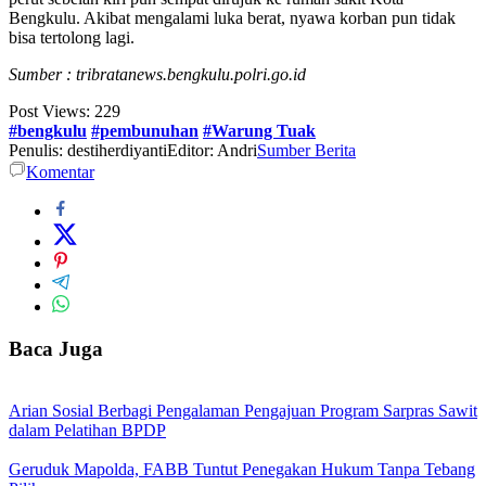
Bengkulu. Akibat mengalami luka berat, nyawa korban pun tidak
bisa tertolong lagi.
Sumber : tribratanews.bengkulu.polri.go.id
Post Views:
229
#bengkulu
#pembunuhan
#Warung Tuak
Penulis: destiherdiyanti
Editor: Andri
Sumber Berita
Komentar
Baca Juga
Arian Sosial Berbagi Pengalaman Pengajuan Program Sarpras Sawit
dalam Pelatihan BPDP
Geruduk Mapolda, FABB Tuntut Penegakan Hukum Tanpa Tebang