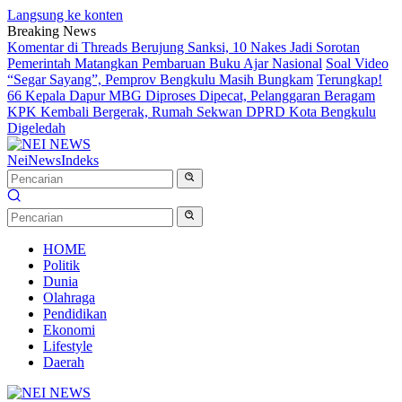
Langsung ke konten
Breaking News
Komentar di Threads Berujung Sanksi, 10 Nakes Jadi Sorotan
Pemerintah Matangkan Pembaruan Buku Ajar Nasional
Soal Video
“Segar Sayang”, Pemprov Bengkulu Masih Bungkam
Terungkap!
66 Kepala Dapur MBG Diproses Dipecat, Pelanggaran Beragam
KPK Kembali Bergerak, Rumah Sekwan DPRD Kota Bengkulu
Digeledah
NeiNews
Indeks
HOME
Politik
Dunia
Olahraga
Pendidikan
Ekonomi
Lifestyle
Daerah