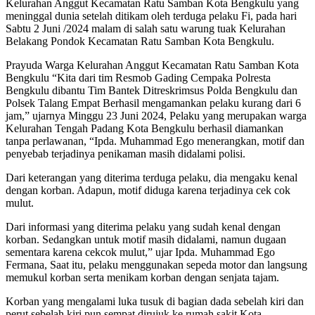
Kelurahan Anggut Kecamatan Ratu Samban Kota Bengkulu yang
meninggal dunia setelah ditikam oleh terduga pelaku Fi, pada hari
Sabtu 2 Juni /2024 malam di salah satu warung tuak Kelurahan
Belakang Pondok Kecamatan Ratu Samban Kota Bengkulu.
Prayuda Warga Kelurahan Anggut Kecamatan Ratu Samban Kota
Bengkulu “Kita dari tim Resmob Gading Cempaka Polresta
Bengkulu dibantu Tim Bantek Ditreskrimsus Polda Bengkulu dan
Polsek Talang Empat Berhasil mengamankan pelaku kurang dari 6
jam,” ujarnya Minggu 23 Juni 2024, Pelaku yang merupakan warga
Kelurahan Tengah Padang Kota Bengkulu berhasil diamankan
tanpa perlawanan, “Ipda. Muhammad Ego menerangkan, motif dan
penyebab terjadinya penikaman masih didalami polisi.
Dari keterangan yang diterima terduga pelaku, dia mengaku kenal
dengan korban. Adapun, motif diduga karena terjadinya cek cok
mulut.
Dari informasi yang diterima pelaku yang sudah kenal dengan
korban. Sedangkan untuk motif masih didalami, namun dugaan
sementara karena cekcok mulut,” ujar Ipda. Muhammad Ego
Fermana, Saat itu, pelaku menggunakan sepeda motor dan langsung
memukul korban serta menikam korban dengan senjata tajam.
Korban yang mengalami luka tusuk di bagian dada sebelah kiri dan
perut sebelah kiri pun sempat dirujuk ke rumah sakit Kota