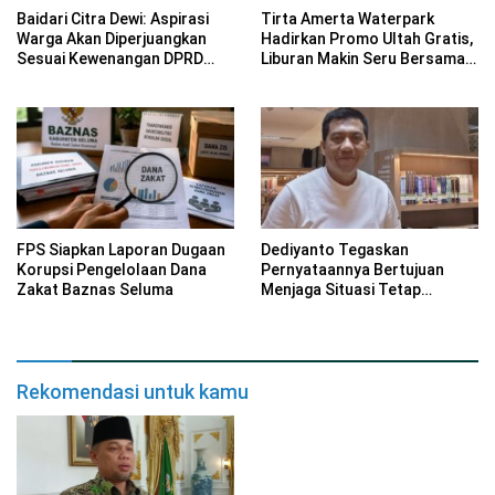
Baidari Citra Dewi: Aspirasi
Tirta Amerta Waterpark
Warga Akan Diperjuangkan
Hadirkan Promo Ultah Gratis,
Sesuai Kewenangan DPRD
Liburan Makin Seru Bersama
Provinsi Bengkulu
Keluarga
FPS Siapkan Laporan Dugaan
Dediyanto Tegaskan
Korupsi Pengelolaan Dana
Pernyataannya Bertujuan
Zakat Baznas Seluma
Menjaga Situasi Tetap
Kondusif
Rekomendasi untuk kamu