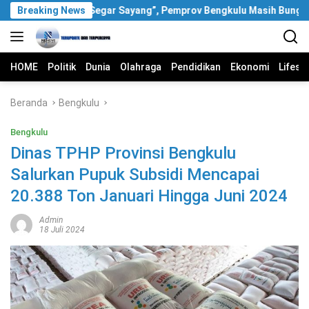
Langsung
Soal Video “Segar Sayang”, Pemprov Bengkulu Masih Bungkam
Breaking News
ke
konten
HOME
Politik
Dunia
Olahraga
Pendidikan
Ekonomi
Lifest
Beranda
Bengkulu
Bengkulu
Dinas TPHP Provinsi Bengkulu
Salurkan Pupuk Subsidi Mencapai
20.388 Ton Januari Hingga Juni 2024
Admin
18 Juli 2024