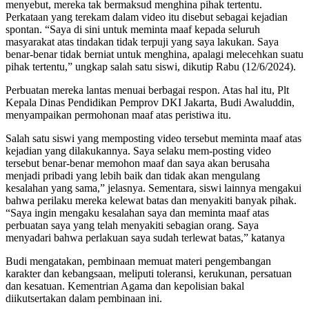
menyebut, mereka tak bermaksud menghina pihak tertentu.
Perkataan yang terekam dalam video itu disebut sebagai kejadian
spontan. “Saya di sini untuk meminta maaf kepada seluruh
masyarakat atas tindakan tidak terpuji yang saya lakukan. Saya
benar-benar tidak berniat untuk menghina, apalagi melecehkan suatu
pihak tertentu,” ungkap salah satu siswi, dikutip Rabu (12/6/2024).
Perbuatan mereka lantas menuai berbagai respon. Atas hal itu, Plt
Kepala Dinas Pendidikan Pemprov DKI Jakarta, Budi Awaluddin,
menyampaikan permohonan maaf atas peristiwa itu.
Salah satu siswi yang memposting video tersebut meminta maaf atas
kejadian yang dilakukannya. Saya selaku mem-posting video
tersebut benar-benar memohon maaf dan saya akan berusaha
menjadi pribadi yang lebih baik dan tidak akan mengulang
kesalahan yang sama,” jelasnya. Sementara, siswi lainnya mengakui
bahwa perilaku mereka kelewat batas dan menyakiti banyak pihak.
“Saya ingin mengaku kesalahan saya dan meminta maaf atas
perbuatan saya yang telah menyakiti sebagian orang. Saya
menyadari bahwa perlakuan saya sudah terlewat batas,” katanya
Budi mengatakan, pembinaan memuat materi pengembangan
karakter dan kebangsaan, meliputi toleransi, kerukunan, persatuan
dan kesatuan. Kementrian Agama dan kepolisian bakal
diikutsertakan dalam pembinaan ini.