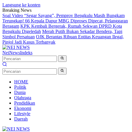
Langsung ke konten
Breaking News
Soal Video “Segar Sayang”, Pemprov Bengkulu Masih Bungkam
Terungkap! 66 Kepala Dapur MBG Diproses Dipecat, Pelanggaran
Beragam
KPK Kembali Bergerak, Rumah Sekwan DPRD Kota
Bengkulu Digeledah
Merah Putih Bukan Sekadar Bendera, Tapi
Simbol Persatuan
OJK Berantas Ribuan Entitas Keuangan Ilegal,
Pinjol Jadi Kasus Terbanyak
NeiNews
Indeks
HOME
Politik
Dunia
Olahraga
Pendidikan
Ekonomi
Lifestyle
Daerah