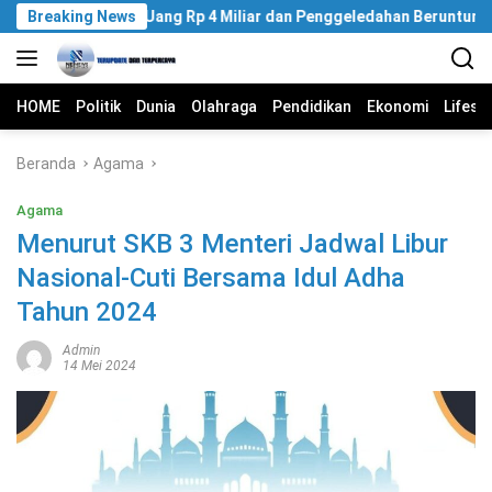
Langsung
Breaking News
Jejak Uang Rp 4 Miliar dan Penggeledahan Beruntun KPK
ke
konten
HOME
Politik
Dunia
Olahraga
Pendidikan
Ekonomi
Lifest
Beranda
Agama
Agama
Menurut SKB 3 Menteri Jadwal Libur
Nasional-Cuti Bersama Idul Adha
Tahun 2024
Admin
14 Mei 2024