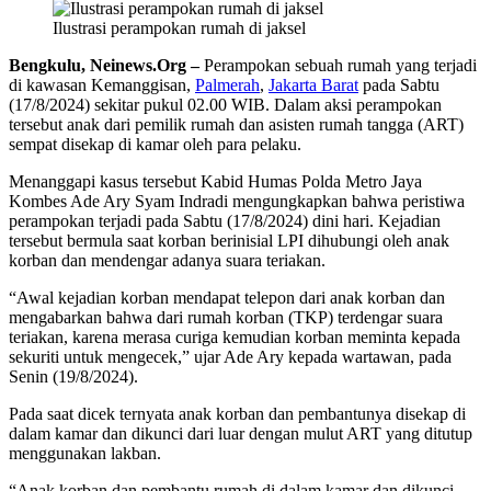
Ilustrasi perampokan rumah di jaksel
Bengkulu, Neinews.Org –
Perampokan sebuah rumah yang terjadi
di kawasan Kemanggisan,
Palmerah
,
Jakarta Barat
pada Sabtu
(17/8/2024) sekitar pukul 02.00 WIB. Dalam aksi perampokan
tersebut anak dari pemilik rumah dan asisten rumah tangga (ART)
sempat disekap di kamar oleh para pelaku.
Menanggapi kasus tersebut Kabid Humas Polda Metro Jaya
Kombes Ade Ary Syam Indradi mengungkapkan bahwa peristiwa
perampokan terjadi pada Sabtu (17/8/2024) dini hari. Kejadian
tersebut bermula saat korban berinisial LPI dihubungi oleh anak
korban dan mendengar adanya suara teriakan.
“Awal kejadian korban mendapat telepon dari anak korban dan
mengabarkan bahwa dari rumah korban (TKP) terdengar suara
teriakan, karena merasa curiga kemudian korban meminta kepada
sekuriti untuk mengecek,” ujar Ade Ary kepada wartawan, pada
Senin (19/8/2024).
Pada saat dicek ternyata anak korban dan pembantunya disekap di
dalam kamar dan dikunci dari luar dengan mulut ART yang ditutup
menggunakan lakban.
“Anak korban dan pembantu rumah di dalam kamar dan dikunci