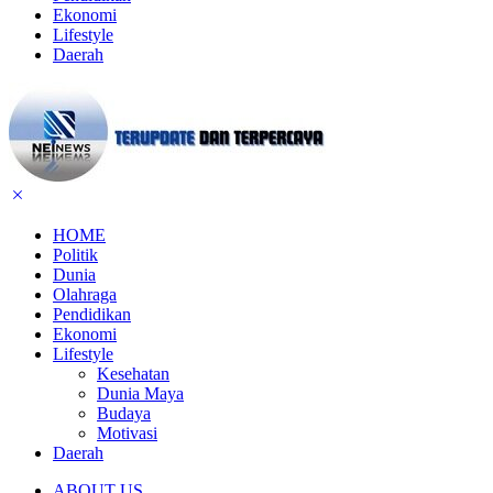
Ekonomi
Lifestyle
Daerah
HOME
Politik
Dunia
Olahraga
Pendidikan
Ekonomi
Lifestyle
Kesehatan
Dunia Maya
Budaya
Motivasi
Daerah
ABOUT US