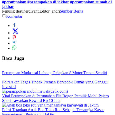
#perampokan
#perampokan di jakbar
#perampokan rumah di
jakbar
Penulis: destiherdiyanti
Editor: andri
Sumber Berita
Komentar
Baca Juga
Perempuan Muda asal Lebong Gelapkan 8 Motor Teman Sendiri
Polri Akan Tegas Tindak Preman Berkedok Ormas yang Ganggu
Investasi
Viral Perampokan di Perumahan Elit Bogor, Pemilik Mobil Pajero
Sport Tawarkan Reward Rp 10 Juta
Polisi Tetapkan Anak Bos Toko Roti Sebagai Tersangka Kasus
Penganiayaan Pegawai di Jaktim