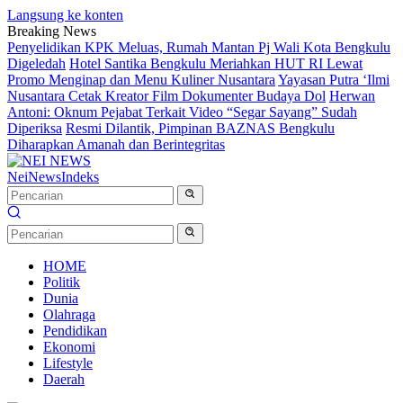
Langsung ke konten
Breaking News
Penyelidikan KPK Meluas, Rumah Mantan Pj Wali Kota Bengkulu
Digeledah
Hotel Santika Bengkulu Meriahkan HUT RI Lewat
Promo Menginap dan Menu Kuliner Nusantara
Yayasan Putra ‘Ilmi
Nusantara Cetak Kreator Film Dokumenter Budaya Dol
Herwan
Antoni: Oknum Pejabat Terkait Video “Segar Sayang” Sudah
Diperiksa
Resmi Dilantik, Pimpinan BAZNAS Bengkulu
Diharapkan Amanah dan Berintegritas
NeiNews
Indeks
HOME
Politik
Dunia
Olahraga
Pendidikan
Ekonomi
Lifestyle
Daerah