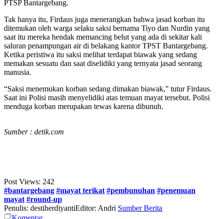
PTSP Bantargebang.
Tak hanya itu, Firdaus juga menerangkan bahwa jasad korban itu
ditemukan oleh warga selaku saksi bernama Tiyo dan Nurdin yang
saat itu mereka hendak memancing belut yang ada di sekitar kali
saluran penampungan air di belakang kantor TPST Bantargebang.
Ketika peristiwa itu saksi melihat terdapat biawak yang sedang
memakan sesuatu dan saat diselidiki yang ternyata jasad seorang
manusia.
“Saksi menemukan korban sedang dimakan biawak,” tutur Firdaus.
Saat ini Polisi masih menyelidiki atas temuan mayat tersebut. Polisi
menduga korban merupakan tewas karena dibunuh.
Sumber : detik.com
Post Views:
242
#bantargebang
#mayat terikat
#pembunuhan
#penemuan
mayat
#round-up
Penulis: destiherdiyanti
Editor: Andri
Sumber Berita
Komentar