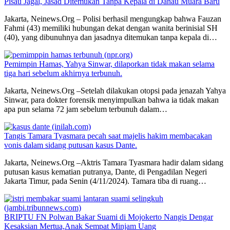
Pisau Jagal, Jasad Ditemukan Tanpa Kepala di Danau Muara Baru
Jakarta, Neinews.Org – Polisi berhasil mengungkap bahwa Fauzan
Fahmi (43) memiliki hubungan dekat dengan wanita berinisial SH
(40), yang dibunuhnya dan jasadnya ditemukan tanpa kepala di…
Pemimpin Hamas, Yahya Sinwar, dilaporkan tidak makan selama
tiga hari sebelum akhirnya terbunuh.
Jakarta, Neinews.Org –Setelah dilakukan otopsi pada jenazah Yahya
Sinwar, para dokter forensik menyimpulkan bahwa ia tidak makan
apa pun selama 72 jam sebelum terbunuh dalam…
Tangis Tamara Tyasmara pecah saat majelis hakim membacakan
vonis dalam sidang putusan kasus Dante.
Jakarta, Neinews.Org –Aktris Tamara Tyasmara hadir dalam sidang
putusan kasus kematian putranya, Dante, di Pengadilan Negeri
Jakarta Timur, pada Senin (4/11/2024). Tamara tiba di ruang…
BRIPTU FN Polwan Bakar Suami di Mojokerto Nangis Dengar
Kesaksian Mertua,Anak Sempat Minjam Uang