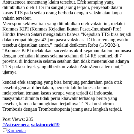
Astrazeneca menentang klaim tersebut. Efek samping yang
ditimbulkan oleh TTS ini sangat jarang terjadi, penyebab dalam
kasus TTS pada setiap orang berbeda dengan vaksin atau tanpa
vaksin tersebut.
Merespon kekhwatiran yang ditimbulkan oleh vaksin ini, melalui
Komnas KIPI (Komnas Kejadian Ikutan Pasca-Imunisasi) Prof
Hindra Irawan Satari mengatakan bahwa “Kejadian TTS bisa terjadi
dalam empat hingga 42 jam pasca vaksinasi. Di luar rentang waktu
tersebut dipastikan aman,” melalui detikcom Rabu (1/5/2024).
“Komnas KIPI melakukan surveilans aktif kejadian ikutan imunisasi
dengan perhatian khusus selama setahun di 14 RS sentinel, di 7
provinsi di Indonesia selama setahun dan tidak menemukan adanya
TTS pada subyek yang diberikan vaksin AstraZeneca tersebut,”
ujarnya.
kendati efek samping yang bisa berujung pendarahan pada otak
tersebut gencar diberitakan, pemerintah Indonesia belum
melaporkan temuan kasus serupa yang terjadi di Indonesia.
masyarakat diminta tidak perlu khawatir terhadap berita yang
tersebar, karena kemungkinan terjadinya TTS atau sindrom
Trombosis dengan Trombositopenia jarang atau langkah terjadi.
Post Views:
285
#Astrazeneca
vaksincovid19
Komentar