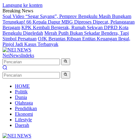
Langsung ke konten
Breaking News
Soal Video “Segar Sayang”, Pemprov Bengkulu Masih Bungkam
Terungkap! 66 Kepala Dapur MBG Diproses Dipecat, Pelanggaran
Beragam
KPK Kembali Bergerak, Rumah Sekwan DPRD Kota
Bengkulu Digeledah
Merah Putih Bukan Sekadar Bendera, Tapi
Simbol Persatuan
OJK Berantas Ribuan Entitas Keuangan Ilegal,
Pinjol Jadi Kasus Terbanyak
NeiNews
Indeks
HOME
Politik
Dunia
Olahraga
Pendidikan
Ekonomi
Lifestyle
Daerah