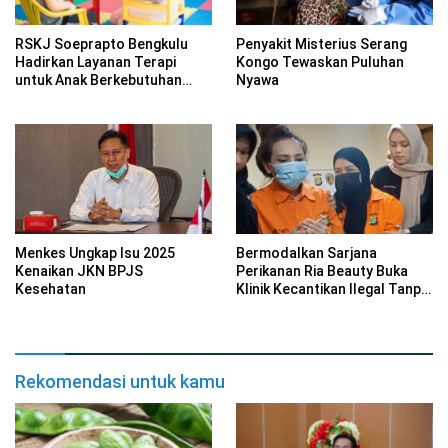
RSKJ Soeprapto Bengkulu
Penyakit Misterius Serang
Hadirkan Layanan Terapi
Kongo Tewaskan Puluhan
untuk Anak Berkebutuhan
Nyawa
Khusus
Menkes Ungkap Isu 2025
Bermodalkan Sarjana
Kenaikan JKN BPJS
Perikanan Ria Beauty Buka
Kesehatan
Klinik Kecantikan Ilegal Tanpa
Izin Edar Dibekuk Polisi
Rekomendasi untuk kamu