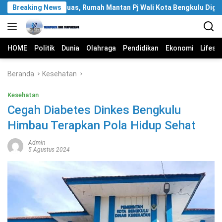
Langsung
ikan KPK Meluas, Rumah Mantan Pj Wali Kota Bengkulu Digeledah
Breaking News
ke
konten
HOME
Politik
Dunia
Olahraga
Pendidikan
Ekonomi
Lifest
Beranda
Kesehatan
Kesehatan
Cegah Diabetes Dinkes Bengkulu
Himbau Terapkan Pola Hidup Sehat
Admin
5 Agustus 2024