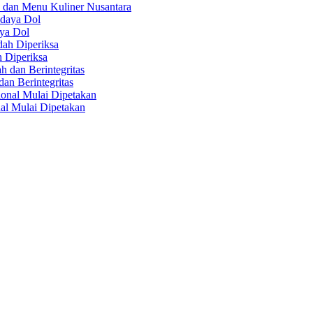
 dan Menu Kuliner Nusantara
aya Dol
 Diperiksa
n Berintegritas
al Mulai Dipetakan