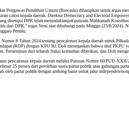
 Pengawas Pemilihan Umum (Bawaslu) diharapkan untuk tegas menja
ran calon kepala daerah. Direktur Democracy and Electoral Empower
ng disetujui DPR telah menindaklanjuti putusan Mahkamah Konstitus
politis dari DPR,” tegas Neni saat dihubungi pada Minggu (25/8/2024
enggara Pemilu.
 Nomor 8 Tahun 2024 tentang pencalonan kepala daerah untuk Pilkada
 pendapat (RDP) dengan KPU RI. Doli menegaskan bahwa draf PKPU 
 Persetujuan dari seluruh fraksi kemudian diberikan, dan Doli menget
s pencalonan kepala daerah melalui Putusan Nomor 60/PUU-XXII/2024
besar 25 persen dari perolehan suara partai politik atau gabungan parta
leh partai politik dengan ambang batas untuk jalur independen/nonpa
.