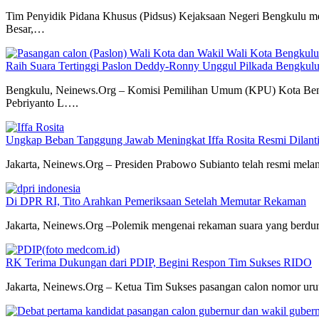
Tim Penyidik Pidana Khusus (Pidsus) Kejaksaan Negeri Bengkulu 
Besar,…
Raih Suara Tertinggi Paslon Deddy-Ronny Unggul Pilkada Bengkul
Bengkulu, Neinews.Org – Komisi Pemilihan Umum (KPU) Kota Beng
Pebriyanto L….
Ungkap Beban Tanggung Jawab Meningkat Iffa Rosita Resmi Dilan
Jakarta, Neinews.Org – Presiden Prabowo Subianto telah resmi mel
Di DPR RI, Tito Arahkan Pemeriksaan Setelah Memutar Rekaman
Jakarta, Neinews.Org –Polemik mengenai rekaman suara yang berdurasi
RK Terima Dukungan dari PDIP, Begini Respon Tim Sukses RIDO
Jakarta, Neinews.Org – Ketua Tim Sukses pasangan calon nomor urut 