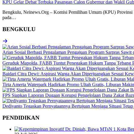
KPU Gelar Debat Terbuka Pasangan Calon Gubernur dan Wakil Gube
Bengkulu, Neinews.Org – Komisi Pemilihan Umum (KPU) Provinsi Be
pada…
BENGKULU
Arian Sosial Berbagi Pengalaman Pengajuan Program Sarpras Sawit
Geruduk Mapolda, FABB Tuntut Penegakan Hukum Tanpa Tebang P
Baidari Citra Dewi: Aspirasi Warga Akan Diperjuangkan Sesuai K
Tirta Amerta Waterpark Hadirkan Promo Ultah Gratis, Liburan Maki
FPS Siapkan Laporan Dugaan Korupsi Pengelolaan Dana Zakat Baz
Dediyanto Tegaskan Pernyataannya Bertujuan Menjaga Situasi Tetap
PENDIDIKAN