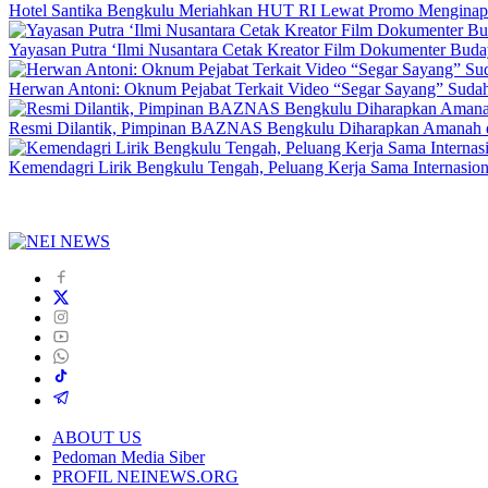
Hotel Santika Bengkulu Meriahkan HUT RI Lewat Promo Menginap
Yayasan Putra ‘Ilmi Nusantara Cetak Kreator Film Dokumenter Bud
Herwan Antoni: Oknum Pejabat Terkait Video “Segar Sayang” Sudah
Resmi Dilantik, Pimpinan BAZNAS Bengkulu Diharapkan Amanah da
Kemendagri Lirik Bengkulu Tengah, Peluang Kerja Sama Internasion
ABOUT US
Pedoman Media Siber
PROFIL NEINEWS.ORG