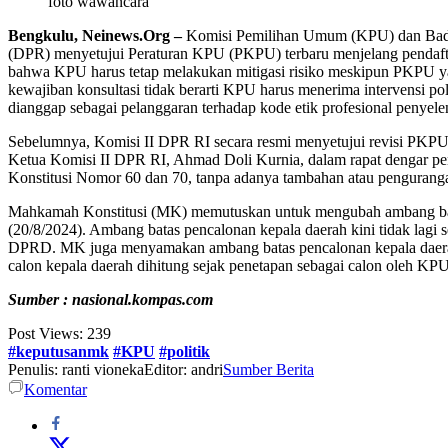
foto wawancara
Bengkulu, Neinews.Org –
Komisi Pemilihan Umum (KPU) dan Badan
(DPR) menyetujui Peraturan KPU (PKPU) terbaru menjelang pendafta
bahwa KPU harus tetap melakukan mitigasi risiko meskipun PKPU ya
kewajiban konsultasi tidak berarti KPU harus menerima intervensi 
dianggap sebagai pelanggaran terhadap kode etik profesional penyel
Sebelumnya, Komisi II DPR RI secara resmi menyetujui revisi PKPU
Ketua Komisi II DPR RI, Ahmad Doli Kurnia, dalam rapat dengar
Konstitusi Nomor 60 dan 70, tanpa adanya tambahan atau pengurangan.
Mahkamah Konstitusi (MK) memutuskan untuk mengubah ambang bata
(20/8/2024). Ambang batas pencalonan kepala daerah kini tidak lagi se
DPRD. MK juga menyamakan ambang batas pencalonan kepala daerah o
calon kepala daerah dihitung sejak penetapan sebagai calon oleh KPU
Sumber : nasional.kompas.com
Post Views:
239
#keputusanmk
#KPU
#politik
Penulis: ranti vioneka
Editor: andri
Sumber Berita
Komentar