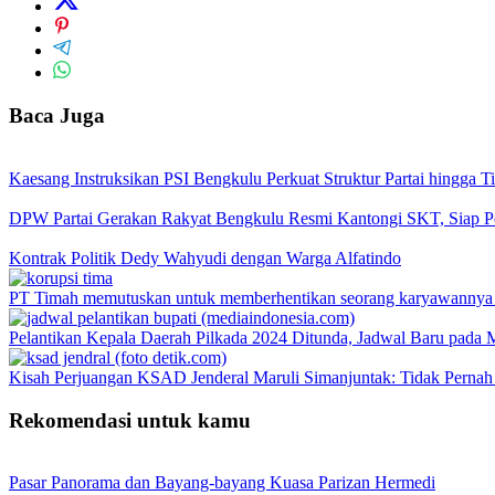
Baca Juga
Kaesang Instruksikan PSI Bengkulu Perkuat Struktur Partai hingga 
DPW Partai Gerakan Rakyat Bengkulu Resmi Kantongi SKT, Siap Per
Kontrak Politik Dedy Wahyudi dengan Warga Alfatindo
PT Timah memutuskan untuk memberhentikan seorang karyawannya se
Pelantikan Kepala Daerah Pilkada 2024 Ditunda, Jadwal Baru pada 
Kisah Perjuangan KSAD Jenderal Maruli Simanjuntak: Tidak Pernah
Rekomendasi untuk kamu
Pasar Panorama dan Bayang-bayang Kuasa Parizan Hermedi