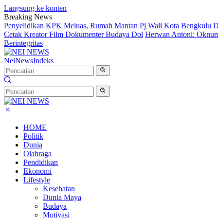
Langsung ke konten
Breaking News
Penyelidikan KPK Meluas, Rumah Mantan Pj Wali Kota Bengkulu D
Cetak Kreator Film Dokumenter Budaya Dol
Herwan Antoni: Oknum 
Berintegritas
NeiNews
Indeks
HOME
Politik
Dunia
Olahraga
Pendidikan
Ekonomi
Lifestyle
Kesehatan
Dunia Maya
Budaya
Motivasi