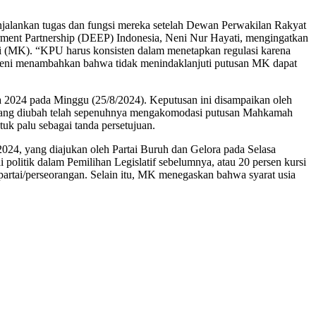
lankan tugas dan fungsi mereka setelah Dewan Perwakilan Rakyat
ment Partnership (DEEP) Indonesia, Neni Nur Hayati, mengingatkan
i (MK). “KPU harus konsisten dalam menetapkan regulasi karena
). Neni menambahkan bahwa tidak menindaklanjuti putusan MK dapat
 2024 pada Minggu (25/8/2024). Keputusan ini disampaikan oleh
yang diubah telah sepenuhnya mengakomodasi putusan Mahkamah
uk palu sebagai tanda persetujuan.
, yang diajukan oleh Partai Buruh dan Gelora pada Selasa
i politik dalam Pemilihan Legislatif sebelumnya, atau 20 persen kursi
rtai/perseorangan. Selain itu, MK menegaskan bahwa syarat usia