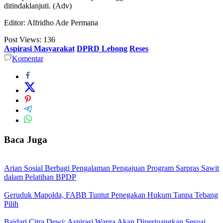
ditindaklanjuti. (Adv)
Editor: Alfridho Ade Permana
Post Views:
136
Aspirasi Masyarakat
DPRD Lebong
Reses
Komentar
Baca Juga
Arian Sosial Berbagi Pengalaman Pengajuan Program Sarpras Sawit
dalam Pelatihan BPDP
Geruduk Mapolda, FABB Tuntut Penegakan Hukum Tanpa Tebang
Pilih
Baidari Citra Dewi: Aspirasi Warga Akan Diperjuangkan Sesuai