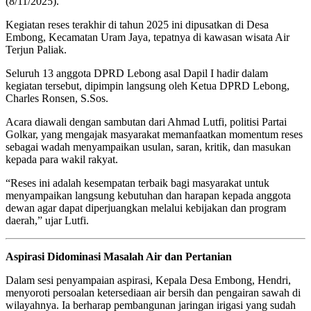
(8/11/2025).
Kegiatan reses terakhir di tahun 2025 ini dipusatkan di Desa
Embong, Kecamatan Uram Jaya, tepatnya di kawasan wisata Air
Terjun Paliak.
Seluruh 13 anggota DPRD Lebong asal Dapil I hadir dalam
kegiatan tersebut, dipimpin langsung oleh Ketua DPRD Lebong,
Charles Ronsen, S.Sos.
Acara diawali dengan sambutan dari Ahmad Lutfi, politisi Partai
Golkar, yang mengajak masyarakat memanfaatkan momentum reses
sebagai wadah menyampaikan usulan, saran, kritik, dan masukan
kepada para wakil rakyat.
“Reses ini adalah kesempatan terbaik bagi masyarakat untuk
menyampaikan langsung kebutuhan dan harapan kepada anggota
dewan agar dapat diperjuangkan melalui kebijakan dan program
daerah,” ujar Lutfi.
Aspirasi Didominasi Masalah Air dan Pertanian
Dalam sesi penyampaian aspirasi, Kepala Desa Embong, Hendri,
menyoroti persoalan ketersediaan air bersih dan pengairan sawah di
wilayahnya. Ia berharap pembangunan jaringan irigasi yang sudah