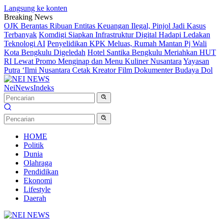
Langsung ke konten
Breaking News
OJK Berantas Ribuan Entitas Keuangan Ilegal, Pinjol Jadi Kasus
Terbanyak
Komdigi Siapkan Infrastruktur Digital Hadapi Ledakan
Teknologi AI
Penyelidikan KPK Meluas, Rumah Mantan Pj Wali
Kota Bengkulu Digeledah
Hotel Santika Bengkulu Meriahkan HUT
RI Lewat Promo Menginap dan Menu Kuliner Nusantara
Yayasan
Putra ‘Ilmi Nusantara Cetak Kreator Film Dokumenter Budaya Dol
NeiNews
Indeks
HOME
Politik
Dunia
Olahraga
Pendidikan
Ekonomi
Lifestyle
Daerah