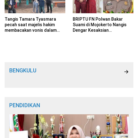
Tangis Tamara Tyasmara
BRIPTU FN Polwan Bakar
pecah saat majelis hakim
Suami di Mojokerto Nangis
membacakan vonis dalam
Dengar Kesaksian
sidang putusan kasus Dante.
Mertua,Anak Sempat Minjam
Uang
BENGKULU
PENDIDIKAN