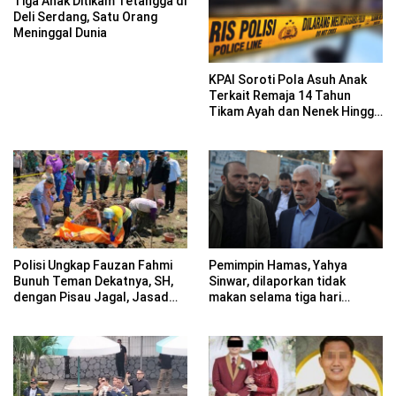
Tiga Anak Ditikam Tetangga di
Deli Serdang, Satu Orang
Meninggal Dunia
KPAI Soroti Pola Asuh Anak
Terkait Remaja 14 Tahun
Tikam Ayah dan Nenek Hingga
Tewas
Polisi Ungkap Fauzan Fahmi
Pemimpin Hamas, Yahya
Bunuh Teman Dekatnya, SH,
Sinwar, dilaporkan tidak
dengan Pisau Jagal, Jasad
makan selama tiga hari
Ditemukan Tanpa Kepala di
sebelum akhirnya terbunuh.
Danau Muara Baru