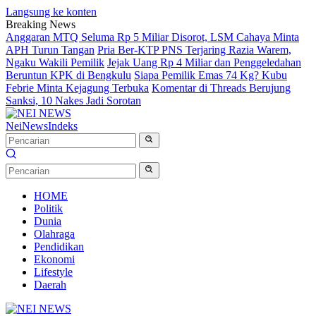
Langsung ke konten
Breaking News
Anggaran MTQ Seluma Rp 5 Miliar Disorot, LSM Cahaya Minta
APH Turun Tangan
Pria Ber-KTP PNS Terjaring Razia Warem,
Ngaku Wakili Pemilik
Jejak Uang Rp 4 Miliar dan Penggeledahan
Beruntun KPK di Bengkulu
Siapa Pemilik Emas 74 Kg? Kubu
Febrie Minta Kejagung Terbuka
Komentar di Threads Berujung
Sanksi, 10 Nakes Jadi Sorotan
NeiNews
Indeks
HOME
Politik
Dunia
Olahraga
Pendidikan
Ekonomi
Lifestyle
Daerah