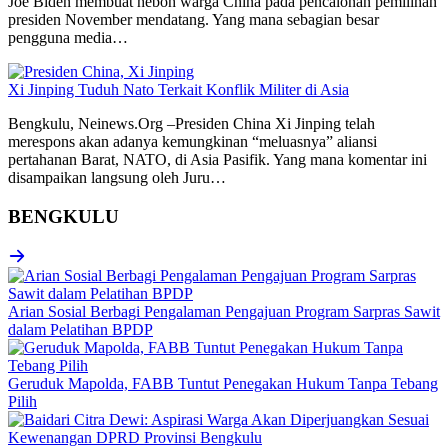
Joe Biden membuat heboh warga China pada pencalonan pemilihan
presiden November mendatang. Yang mana sebagian besar
pengguna media…
Xi Jinping Tuduh Nato Terkait Konflik Militer di Asia
Bengkulu, Neinews.Org –Presiden China Xi Jinping telah
merespons akan adanya kemungkinan “meluasnya” aliansi
pertahanan Barat, NATO, di Asia Pasifik. Yang mana komentar ini
disampaikan langsung oleh Juru…
BENGKULU
Arian Sosial Berbagi Pengalaman Pengajuan Program Sarpras Sawit
dalam Pelatihan BPDP
Geruduk Mapolda, FABB Tuntut Penegakan Hukum Tanpa Tebang
Pilih