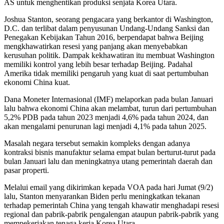
AS untuk menghentikan produksi senjata Korea Utara.
Joshua Stanton, seorang pengacara yang berkantor di Washington,
D.C. dan terlibat dalam penyusunan Undang-Undang Sanksi dan
Penegakan Kebijakan Tahun 2016, berpendapat bahwa Beijing
mengkhawatirkan resesi yang panjang akan menyebabkan
kerusuhan politik. Dampak kekhawatiran itu membuat Washington
memiliki kontrol yang lebih besar terhadap Beijing. Padahal
Amerika tidak memiliki pengaruh yang kuat di saat pertumbuhan
ekonomi China kuat.
Dana Moneter Internasional (IMF) melaporkan pada bulan Januari
lalu bahwa ekonomi China akan melambat, turun dari pertumbuhan
5,2% PDB pada tahun 2023 menjadi 4,6% pada tahun 2024, dan
akan mengalami penurunan lagi menjadi 4,1% pada tahun 2025.
Masalah negara tersebut semakin kompleks dengan adanya
kontraksi bisnis manufaktur selama empat bulan berturut-turut pada
bulan Januari lalu dan meningkatnya utang pemerintah daerah dan
pasar properti.
Melalui email yang dikirimkan kepada VOA pada hari Jumat (9/2)
lalu, Stanton menyarankan Biden perlu meningkatkan tekanan
terhadap pemerintah China yang tengah khawatir menghadapi resesi
regional dan pabrik-pabrik pengalengan ataupun pabrik-pabrik yang
mempekerjakan tenaga kerja Korea Utara.